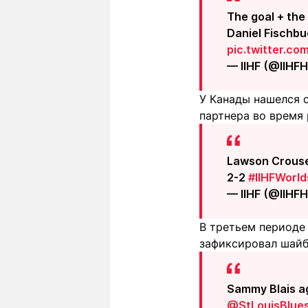
The goal + the
Daniel Fischb
pic.twitter.co
— IIHF (@IIHF
У Канады нашелся 
партнера во время
Lawson Crouse 
2-2
#IIHFWorld
— IIHF (@IIHF
В третьем периоде
зафиксировал шайбу
Sammy Blais a
@StLouisBlue