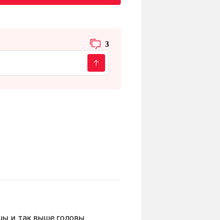
3
мцы и так выше головы