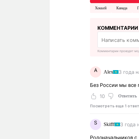
Хоккей
Канада
Г
КОММЕНТАРИИ
Комментарии проходят мо
A
3 года 
Alex
Без России мы все 
10
Ответить
Посмотреть еще 1 отве
S
3 года 
Skifff
Родоначальников с 