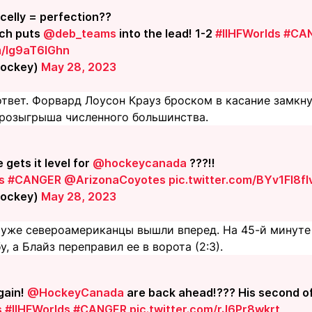
 celly = perfection??
uch puts
@deb_teams
into the lead! 1-2
#IIHFWorlds
#CA
m/lg9aT6lGhn
Hockey)
May 28, 2023
ответ. Форвард Лоусон Крауз броском в касание замкн
 розыгрыша численного большинства.
gets it level for
@hockeycanada
???‼️
s
#CANGER
@ArizonaCoyotes
pic.twitter.com/BYv1FI8fI
Hockey)
May 28, 2023
 уже североамериканцы вышли вперед. На 45-й минуте 
, а Блайз переправил ее в ворота (2:3).
gain!
@HockeyCanada
are back ahead!??? His second of
s
#IIHFWorlds
#CANGER
pic.twitter.com/rJ6Pr8wkrt