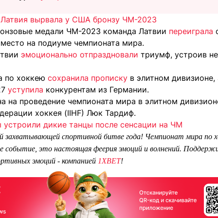
 Латвия вырвала у США бронзу ЧМ-2023
бронзовые медали ЧМ-2023 команда Латвии
переиграла
с
 место на подиуме чемпионата мира.
атвии
эмоционально отпраздновали
триумф, устроив н
а по хоккею
сохранила прописку
в элитном дивизионе, 
27
уступила
конкурентам из Германии.
на на проведение чемпионата мира в элитном дивизио
ерации хоккея (IIHF) Люк Тардиф.
 устроили дикие танцы после сенсации на ЧМ
й захватывающей спортивной битве года! Чемпионат мира по х
е событие, это настоящая феерия эмоций и волнений. Поддерж
ортивных эмоций - компанией
1XBET
!