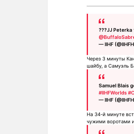
???JJ Peterka
@BuffaloSabr
— IIHF (@IIHF
Через 3 минуты Ка
шайбу, а Самуэль Бл
Samuel Blais g
#IIHFWorlds
#
— IIHF (@IIHF
На 34-й минуте вс
чужими воротами и 