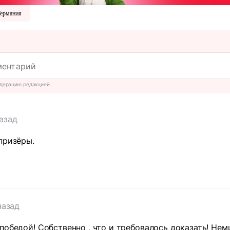
ермания
дерацию редакцией
назад
призёры.
т
назад
победой! Собственно , что и требовалось доказать! Не