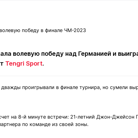
Статьи
округ спорта
Статьи
Полезное
ренды
Блоги
ига
Обзоры
емпионов
Спецпроек
ла волевую победу над Германией и выигр
ет
Tengri Sport
.
Контакты редакции
Вакансии
Реклама
Пресс-центр
дважды проигрывали в финале турнира, но сумели выр
клама
+7 (700) 3 888 188
чет на 8-й минуте встречи: 21-летний Джон-Джейсон П
артнера по команде из своей зоны.