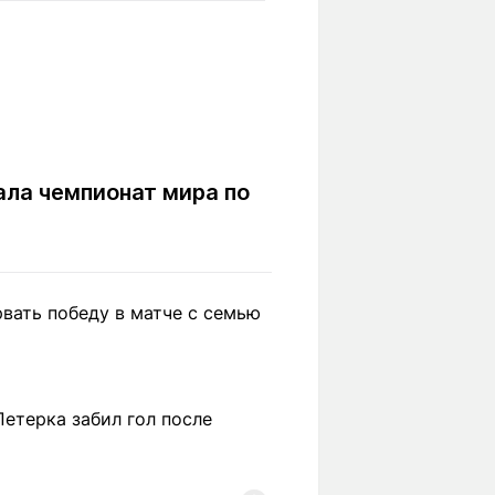
Вокруг света
Образование
Путевые
Учебные
заметки
заведения
Маршруты
ты
Заилийского
Алатау
ала чемпионат мира по
Светлая тема
вать победу в матче с семью
Мы в социальных сетях
етерка забил гол после