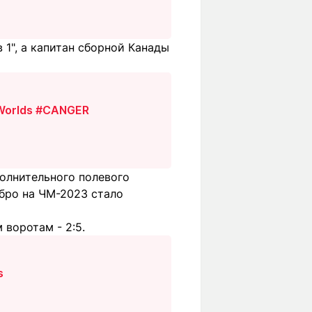
 1", а капитан сборной Канады
Worlds
#CANGER
олнительного полевого
ебро на ЧМ-2023 стало
воротам - 2:5.
s