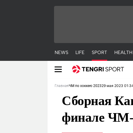
NEWS
LIFE
SPORT
HEALTH
29 мая 2023 01:3
Главная
ЧМ по хоккею 2023
Сборная Ка
финале ЧМ-
NEWS
LIFE
S
Новости
Красиво
С