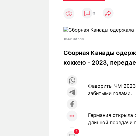
Статьи
Выгодно
В
3
Погода
Полезно
Т
Спецпроекты
Любопытно
Л
ч
Рейтинги
Гороскопы
Фото: iihf.com
Рецепты
Сборная Канады одержа
хоккею - 2023, переда
О проекте
Фавориты ЧМ-2023 
забитыми голами.
Редакция
Ре
+7 (777) 001 44 99
Германия открыла с
длинной передачи п
3