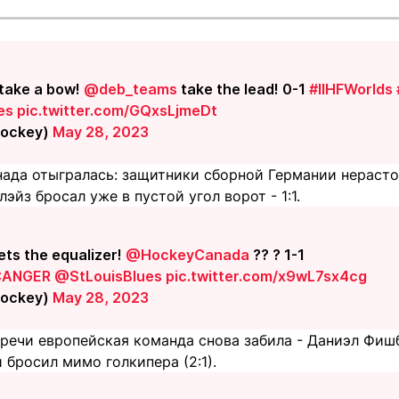
 take a bow!
@deb_teams
take the lead! 0-1
#IIHFWorlds
es
pic.twitter.com/GQxsLjmeDt
Hockey)
May 28, 2023
нада отыгралась: защитники сборной Германии нерасто
эйз бросал уже в пустой угол ворот - 1:1.
ets the equalizer!
@HockeyCanada
?? ? 1-1
CANGER
@StLouisBlues
pic.twitter.com/x9wL7sx4cg
Hockey)
May 28, 2023
тречи европейская команда снова забила - Даниэл Фиш
бросил мимо голкипера (2:1).