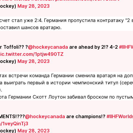
Hockey)
May 28, 2023
счет стал уже 2:4. Германия пропустила контратаку "2 в
 оставил шансов вратарю.
 Toffoli?? ?
@hockeycanada
are ahead by 2!? 4-2
#IIHF
ic.twitter.com/1ptjw490TZ
Hockey)
May 28, 2023
тах встречи команда Германии сменила вратаря на доп
ла выиграть первый в истории чемпионский титул (сер
.
та Германии Скотт Лоутон забивал броском по пустым 
MENTS!???
@hockeycanada
are champions!?
#IIHFWorld
m/1veyQinTj3
Hockey)
May 28, 2023