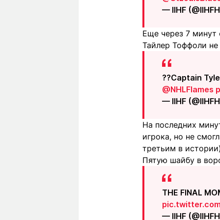
— IIHF (@IIHF
Еще через 7 минут 
Тайлер Тоффоли не
??Captain Tyler
@NHLFlames
p
— IIHF (@IIHF
На последних мину
игрока, но не смог
третьим в истории)
Пятую шайбу в воро
THE FINAL MO
pic.twitter.co
— IIHF (@IIHF