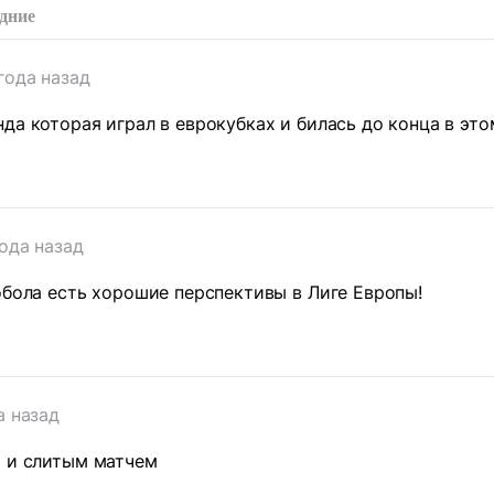
дние
года назад
да которая играл в еврокубках и билась до конца в это
года назад
обола есть хорошие перспективы в Лиге Европы!
а назад
й и слитым матчем