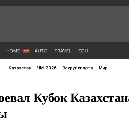
HOME
AUTO
TRAVEL
EDU
Казахстан
ЧМ-2026
Вокруг спорта
Мир
оевал Кубок Казахстан
пы
PORT
HEALTH
HOME
AUTO
Новости
порт
Новости
Новости