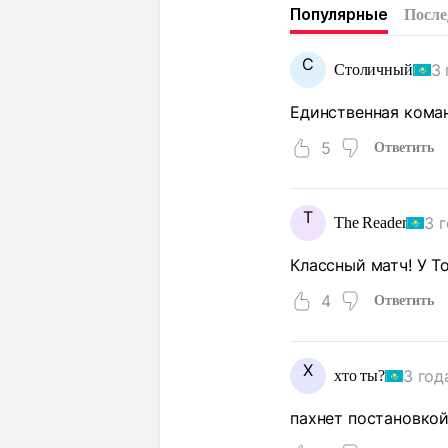
Популярные
После
С
3 
Столичный
Единственная коман
5
Ответить
T
3 
The Reader
Классный матч! У Т
4
Ответить
Х
3 год
хто ты?
пахнет постановко