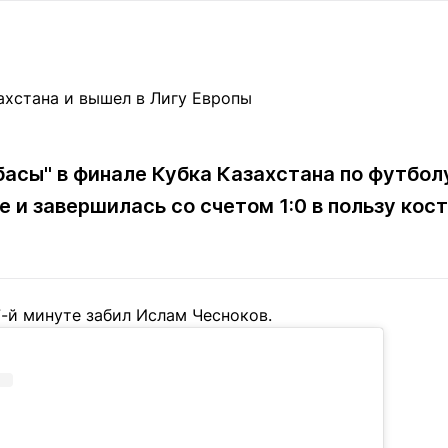
Статьи
округ спорта
Статьи
Полезное
ренды
Блоги
ига
Обзоры
емпионов
Спецпроек
басы" в финале Кубка Казахстана по футбо
 и завершилась со счетом 1:0 в пользу кос
Контакты редакции
Вакансии
Реклама
Пресс-центр
-й минуте забил Ислам Чесноков.
клама
+7 (700) 3 888 188