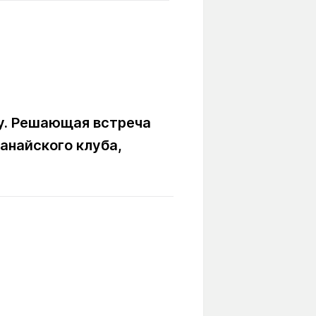
Вокруг света
Образование
Путевые
Учебные
заметки
заведения
Маршруты
ты
Заилийского
Алатау
лу. Решающая встреча
танайского клуба,
Светлая тема
Мы в социальных сетях