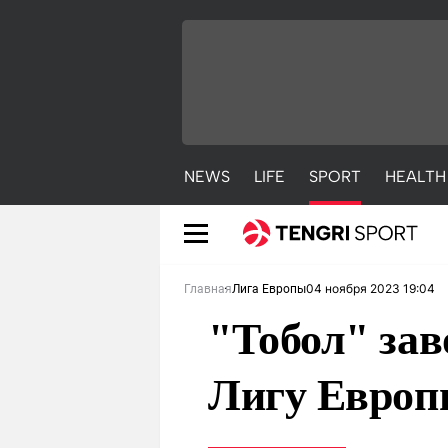
NEWS
LIFE
SPORT
HEALTH
04 ноября 2023 19:04
Главная
Лига Европы
"Тобол" зав
Лигу Евро
NEWS
LIFE
S
Новости
Красиво
С