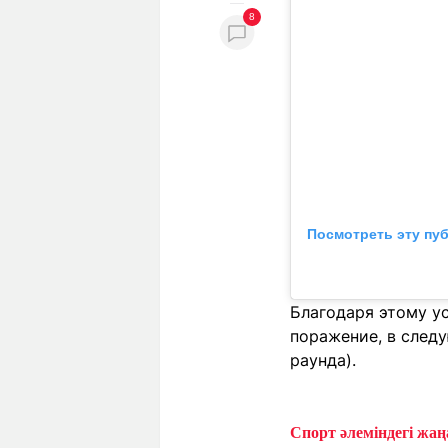
8
Посмотреть эту пу
Благодаря этому ус
поражение, в след
раунда).
Спорт әлеміндегі жаңа