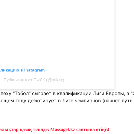
бликацию в Instagram
Публикация от ПФЛК (@pflkaz)
пеху "Тобол" сыграет в квалификации Лиги Европы, а "
ующем году дебютирует в Лиге чемпионов (начнет путь
лықтар қазақ тілінде: Massaget.kz сайтына өтіңіз!