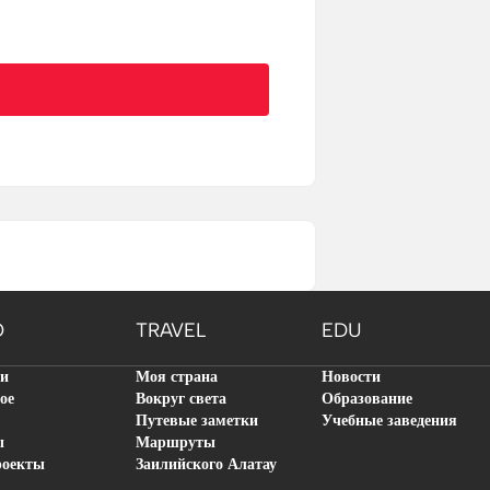
O
TRAVEL
EDU
ти
Моя страна
Новости
ое
Вокруг света
Образование
Путевые заметки
Учебные заведения
ы
Маршруты
роекты
Заилийского Алатау