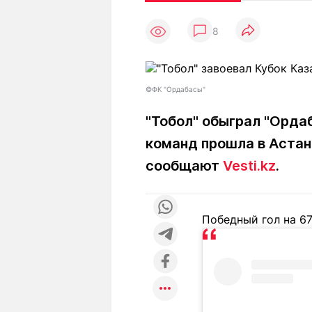
Статьи
Выгодно
В
8
Погода
Полезно
Т
Спецпроекты
Любопытно
Л
ч
Рейтинги
Гороскопы
©ФК "Ордабасы"
Рецепты
"Тобол" обыграл "Орда
команд прошла в Астане
О проекте
сообщают
Vesti.kz
.
Победный гол на 67
Редакция
Ре
+7 (777) 001 44 99