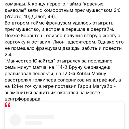
команды. К концу первого тайма "красные
дьяволы" вели с комфортным преимуществом 2:0
(Угарте, 10; Далот, 46).
Во втором тайме французам удалось отыграть
преимущество, и встреча перешла в овертайм.
Позже Корантен Толиссо получил вторую желтую
карточку и оставил "Лион" вдесятером. Однако это
не помешало французам дважды забить и повести
2:4.
"Манчестер Юнайтед" отыгрался за последние
семь минут матча: на 114-й Бруну Фернандеш
реализовал пенальти, на 120-й Кобби Майну
расстрелял голкипера соперников из штрафной, а
на 121-й точку в игре поставил Гарри Магуайр -
знаменитый защитник оказался на месте
центрфорварда.