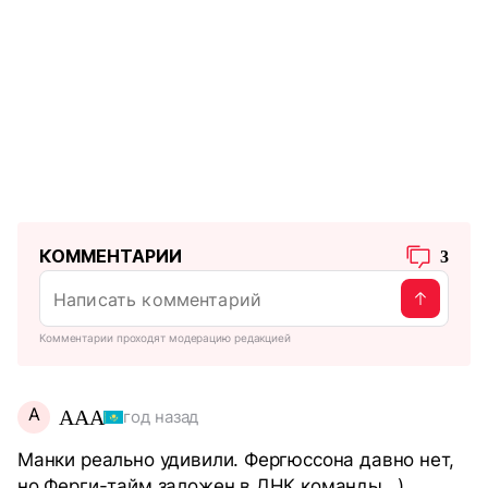
КОММЕНТАРИИ
3
Комментарии проходят модерацию редакцией
A
AAA
год назад
Манки реально удивили. Фергюссона давно нет,
но Ферги-тайм заложен в ДНК команды...)