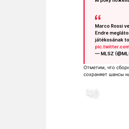
Marco Rossi ve
Endre megláto
játékosának to
pic.twitter.c
— MLSZ (@MLS
Отметим, что сборн
сохраняет шансы н