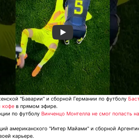
Смотреть видео YouTube
хенской "Баварии" и сборной Германии по футболу
Бас
 кофе
в прямом эфире.
рции по футболу
Винченцо Монтелла не смог попасть н
ий американского "Интер Майами" и сборной Аргент
воей карьере.