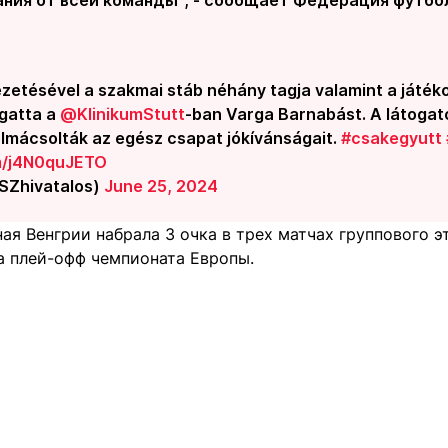
zetésével a szakmai stáb néhány tagja valamint a játék
gatta a
@KlinikumStutt
-ban Varga Barnabást. A látogat
lmácsolták az egész csapat jókívánságait.
#csakegyutt
om/j4N0quJETO
Zhivatalos)
June 25, 2024
ая Венгрии набрала 3 очка в трех матчах группового э
а плей-офф чемпионата Европы.