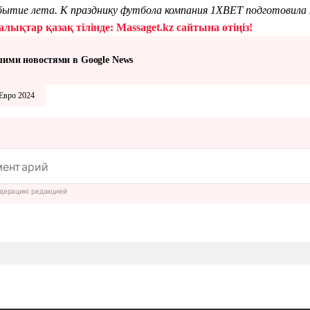
событие лета. К празднику футбола компания 1XBET подготовил
лықтар қазақ тілінде: Massaget.kz сайтына өтіңіз!
шими новостями в Google News
Евро 2024
дерацию редакцией