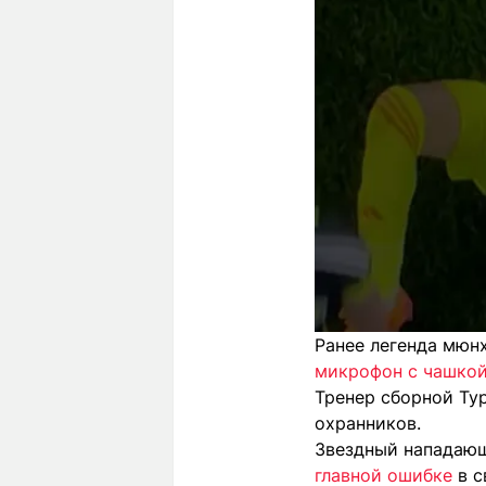
Ранее легенда мюн
микрофон с чашкой
Тренер сборной Ту
охранников.
Звездный нападающ
главной ошибке
в с