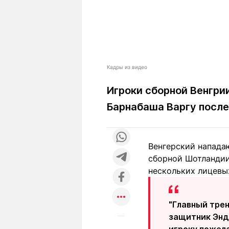
Кадры из видео
Игроки сборной Венгри
Барнабаша Варгу после
Венгерский напада
сборной Шотландии
нескольких лицевых
"Главный тре
защитник Энд
игроку пожел