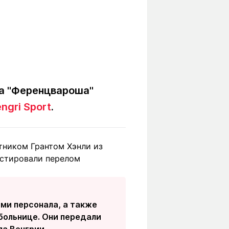
да "Ференцвароша"
ngri Sport
.
тником Грантом Хэнли из
остировали перелом
ми персонала, а также
больнице. Они передали
а Венгрии.