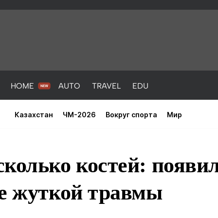
HOME
AUTO
TRAVEL
EDU
Казахстан
ЧМ-2026
Вокруг спорта
Мир
колько костей: появил
ле жуткой травмы
PORT
HEALTH
HOME
AUTO
Новости
порт
Новости
Новости