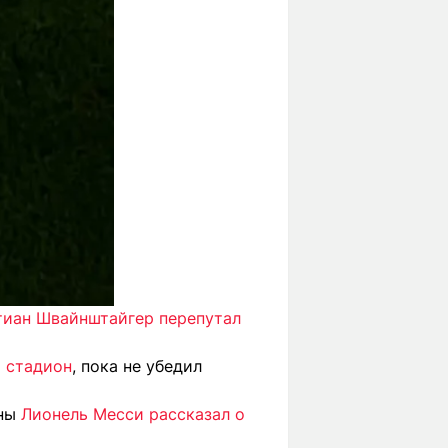
тиан Швайнштайгер перепутал
а стадион
, пока не убедил
ины
Лионель Месси рассказал о