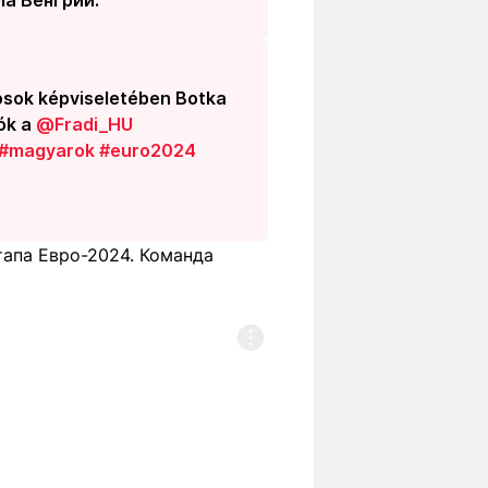
osok képviseletében Botka
ók a
@Fradi_HU
#magyarok
#euro2024
тапа Евро-2024. Команда