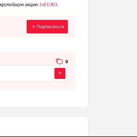
а крутейшую акцию
1xEURO
.
Подписаться
0