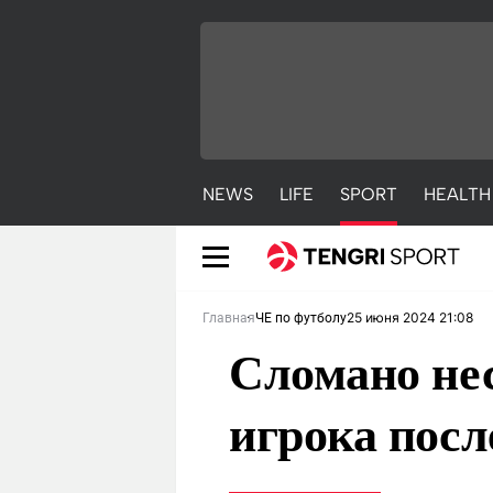
NEWS
LIFE
SPORT
HEALTH
25 июня 2024 21:08
Главная
ЧЕ по футболу
Сломано нес
игрока пос
NEWS
LIFE
S
Новости
Красиво
С