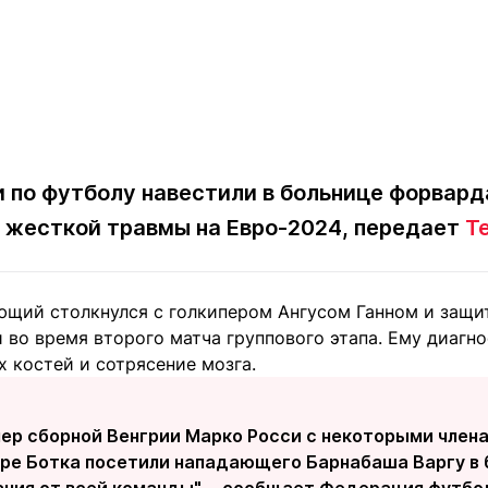
и по футболу навестили в больнице форвар
 жесткой травмы на Евро-2024, передает
Te
ющий столкнулся с голкипером Ангусом Ганном и защи
 во время второго матча группового этапа. Ему диагн
 костей и сотрясение мозга.
нер сборной Венгрии Марко Росси с некоторыми члена
ре Ботка посетили нападающего Барнабаша Варгу в 
ания от всей команды", - сообщает Федерация футбол