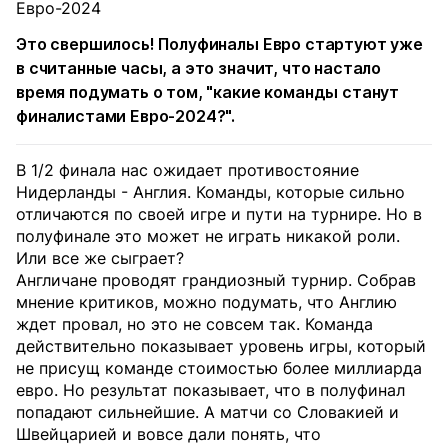
Это свершилось! Полуфиналы Евро стартуют уже
в считанные часы, а это значит, что настало
время подумать о том, "какие команды станут
финалистами Евро-2024?".
В 1/2 финала нас ожидает противостояние
Нидерланды - Англия. Команды, которые сильно
отличаются по своей игре и пути на турнире. Но в
полуфинале это может не играть никакой роли.
Или все же сыграет?
Англичане проводят грандиозный турнир. Собрав
мнение критиков, можно подумать, что Англию
ждет провал, но это не совсем так. Команда
действительно показывает уровень игры, который
не присущ команде стоимостью более миллиарда
евро. Но результат показывает, что в полуфинал
попадают сильнейшие. А матчи со Словакией и
Швейцарией и вовсе дали понять, что