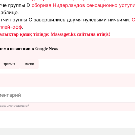
тче группы D
сборная Нидерландов сенсационно уступ
таблице.
тчи группы C завершились двумя нулевыми ничьими.
С
плей-офф
.
лықтар қазақ тілінде: Massaget.kz сайтына өтіңіз!
шими новостями в Google News
травмы
маски
дерацию редакцией