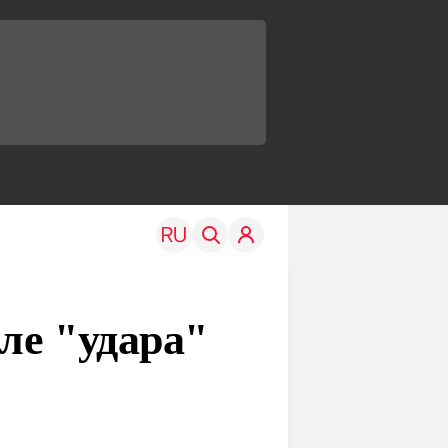
ле "удара"
TRAVEL
EDU
Моя страна
Новости