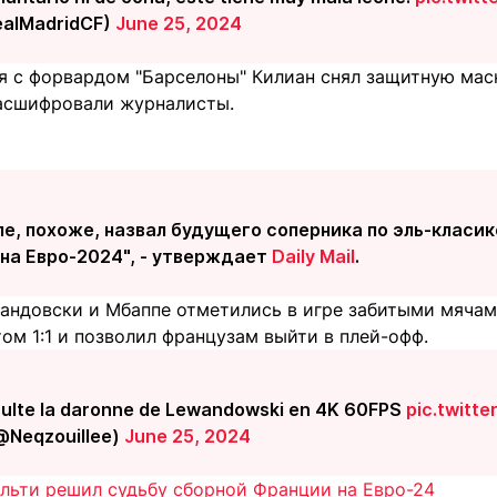
ealMadridCF)
June 25, 2024
я с форвардом "Барселоны" Килиан снял защитную маск
асшифровали журналисты.
е, похоже, назвал будущего соперника по эль-класик
на Евро-2024", - утверждает
Daily Mail
.
вандовски и Мбаппе отметились в игре забитыми мячам
ом 1:1 и позволил французам выйти в плей-офф.
sulte la daronne de Lewandowski en 4K 60FPS
pic.twitt
 (@Neqzouillee)
June 25, 2024
альти решил судьбу сборной Франции на Евро-24