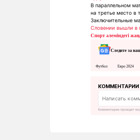
В параллельном ма
на третье место в 
Заключительные ма
Словении вышли в 
Спорт әлеміндегі жаңа
Следите за на
Футбол
Евро 2024
КОММЕНТАРИИ
Комментарии проходят мо