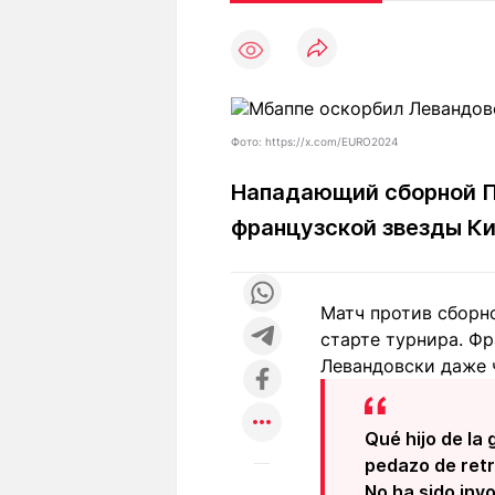
Статьи
Выгодно
В
Погода
Полезно
Т
Спецпроекты
Любопытно
Л
ч
Рейтинги
Гороскопы
Фото: https://x.com/EURO2024
Рецепты
Нападающий сборной По
французской звезды К
О проекте
Матч против сборн
старте турнира. Ф
Редакция
Ре
Левандовски даже 
+7 (777) 001 44 99
Qué hijo de la
pedazo de retr
No ha sido inv