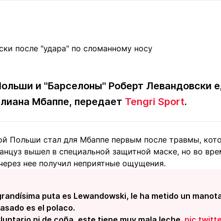
Статьи
округ спорта
Статьи
Полезное
ренды
Блоги
ига
Обзоры
емпионов
Спецпроек
льши и "Барселоны" Роберт Левандовски е
илиана Мбаппе, передает
Tengri Sport
.
Контакты редакции
Вакансии
Реклама
Пресс-центр
ой Польши стал для Мбаппе первым после травмы, кот
ранцуз вышел в специальной защитной маске, но во вр
клама
через нее получил неприятные ощущения.
+7 (700) 3 888 188
 grandísima puta es Lewandowski, le ha metido un manota
asado es el polaco.
oluntario ni de coña, este tiene muy mala leche.
pic.twit