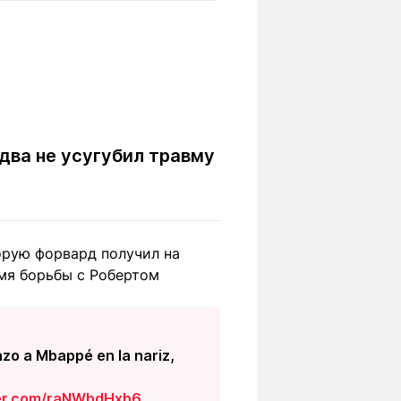
Вокруг света
Образование
Путевые
Учебные
заметки
заведения
Маршруты
ты
Заилийского
Алатау
два не усугубил травму
Светлая тема
орую форвард получил на
емя борьбы с Робертом
Мы в социальных сетях
zo a Mbappé en la nariz,
ter.com/raNWbdHxb6