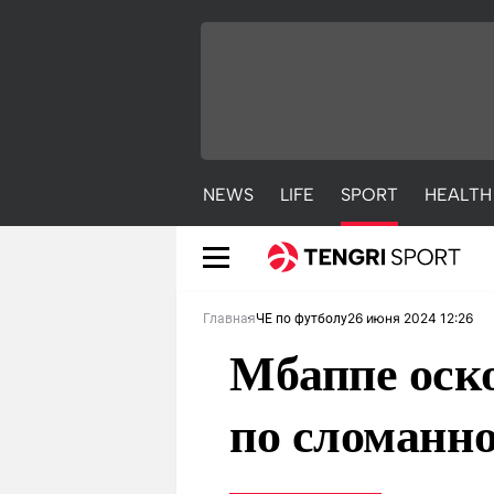
NEWS
LIFE
SPORT
HEALTH
26 июня 2024 12:26
Главная
ЧЕ по футболу
Мбаппе оск
по сломанно
NEWS
LIFE
S
Новости
Красиво
С