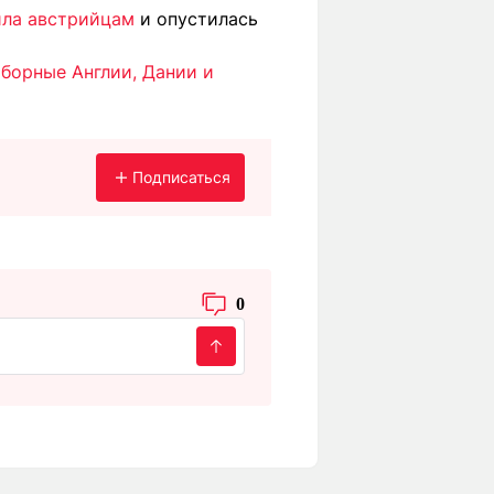
ила австрийцам
и опустилась
борные Англии, Дании и
Подписаться
0