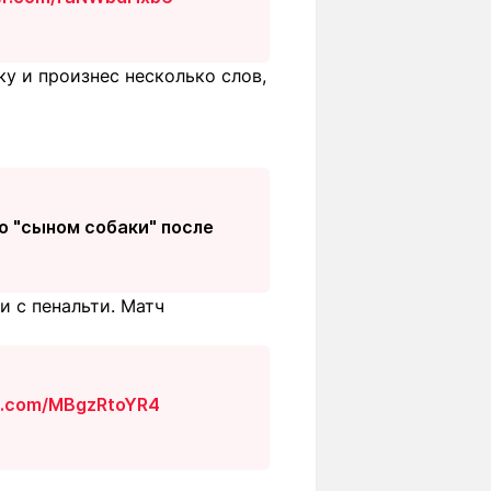
у и произнес несколько слов,
о "сыном собаки" после
и с пенальти. Матч
er.com/MBgzRtoYR4