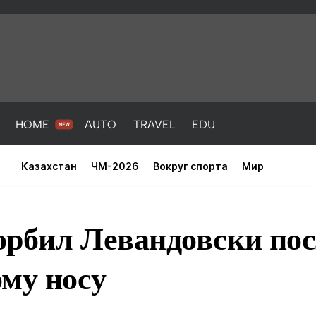
HOME
AUTO
TRAVEL
EDU
Казахстан
ЧМ-2026
Вокруг спорта
Мир
орбил Левандовски пос
му носу
PORT
HEALTH
HOME
AUTO
Новости
порт
Новости
Новости