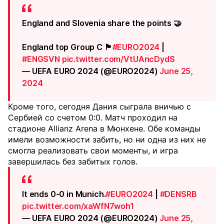
England and Slovenia share the points 🤝
England top Group C 🏴󠁧󠁢󠁥󠁮󠁧󠁿
#EURO2024
|
#ENGSVN
pic.twitter.com/VtUAncDydS
— UEFA EURO 2024 (@EURO2024)
June 25,
2024
Кроме того, сегодня Дания сыграла вничью с
Сербией со счетом 0:0. Матч проходил на
стадионе Allianz Arena в Мюнхене. Обе команды
имели возможности забить, но ни одна из них не
смогла реализовать свои моменты, и игра
завершилась без забитых голов.
It ends 0-0 in Munich.
#EURO2024
|
#DENSRB
pic.twitter.com/xaWfN7woh1
— UEFA EURO 2024 (@EURO2024)
June 25,