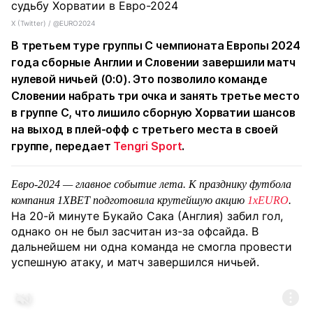
Х (Twitter) / @EURO2024
В третьем туре группы C чемпионата Европы 2024
года сборные Англии и Словении завершили матч
нулевой ничьей (0:0). Это позволило команде
Словении набрать три очка и занять третье место
в группе C, что лишило сборную Хорватии шансов
на выход в плей-офф с третьего места в своей
группе, передает
Tengri Sport
.
Евро-2024 — главное событие лета. К празднику футбола
компания 1XBET подготовила крутейшую
акцию
1xEURO
.
На 20-й минуте Букайо Сака (Англия) забил гол,
однако он не был засчитан из-за офсайда. В
дальнейшем ни одна команда не смогла провести
успешную атаку, и матч завершился ничьей.