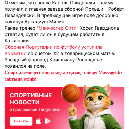
Отметим, что после Кароля Свидерски травму
получил и главная звезда сборной Польши - Роберт
Левандовски. В предыдущей игре поле досрочно
покинул Аркадиуш Милик.
Ранее тренер "
Манчестер Сити
" Хосеп Гвардиола
ответил, будет ли он в будущем работать в
Каталонии.
Сборная Португалии по футболу уступила
Хорватии
со счетом 1:2 в товарищеском матче.
Звездный форвард Криштиану Роналду не
появился на поле.
Спорт әлеміндегі жаңалықтар қазақ тілінде: Massaget.kz
сайтына өтіңіз!