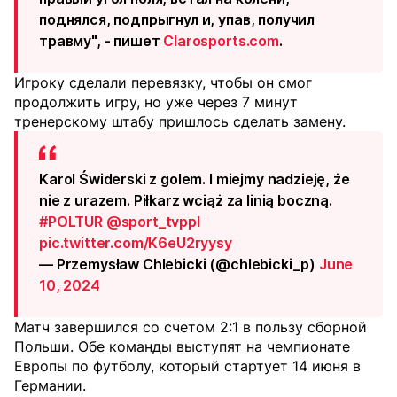
поднялся, подпрыгнул и, упав, получил
травму", - пишет
Сlarosports.com
.
Игроку сделали перевязку, чтобы он смог
продолжить игру, но уже через 7 минут
тренерскому штабу пришлось сделать замену.
Karol Świderski z golem. I miejmy nadzieję, że
nie z urazem. Piłkarz wciąż za linią boczną.
#POLTUR
@sport_tvppl
pic.twitter.com/K6eU2ryysy
— Przemysław Chlebicki (@chlebicki_p)
June
10, 2024
Матч завершился со счетом 2:1 в пользу сборной
Польши. Обе команды выступят на чемпионате
Европы по футболу, который стартует 14 июня в
Германии.