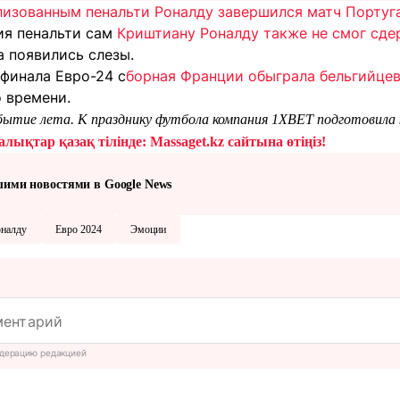
лизованным пенальти Роналду завершился матч Португ
ия пенальти сам
Криштиану Роналду также не смог сд
а появились слезы.
 финала Евро-24 с
борная Франции обыграла бельгийце
 времени.
событие лета. К празднику футбола компания 1XBET подготовил
лықтар қазақ тілінде: Massaget.kz сайтына өтіңіз!
шими новостями в Google News
налду
Евро 2024
Эмоции
дерацию редакцией