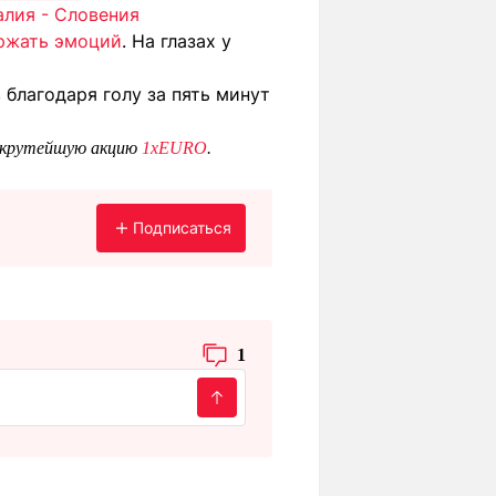
алия - Словения
ержать эмоций
. На глазах у
в
благодаря голу за пять минут
а крутейшую акцию
1xEURO
.
Подписаться
1