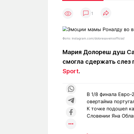
Статьи
Выгодно
В
1
Погода
Полезно
Т
Спецпроекты
Любопытно
Л
ч
Рейтинги
Гороскопы
Фото: instagram.com/doloresaveiroofficial/
Рецепты
Мария Долореш душ Сан
смогла сдержать слез 
О проекте
Sport
.
В 1/8 финала Евро-
Редакция
Ре
овертайма португал
+7 (777) 001 44 99
К точке подошел к
Словении Яна Облак