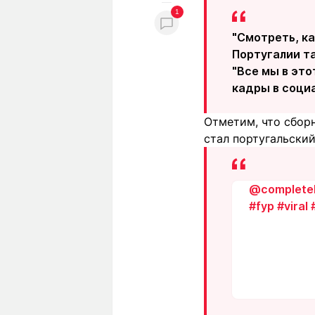
1
"Смотреть, ка
Португалии та
"Все мы в это
кадры в соци
Отметим, что сбор
стал португальский
@complete
#fyp
#viral