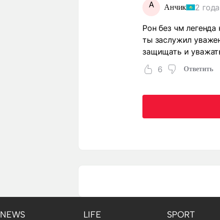
А
2 года
Анчик
Рон без чм легенда
ты заслужил уважен
защищать и уважат
6
Ответить
NEWS
LIFE
SPORT