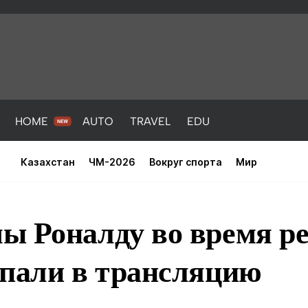
HOME
AUTO
TRAVEL
EDU
Казахстан
ЧМ-2026
Вокруг спорта
Мир
ы Роналду во время 
опали в трансляцию
PORT
HEALTH
HOME
AUTO
Новости
порт
Новости
Новости