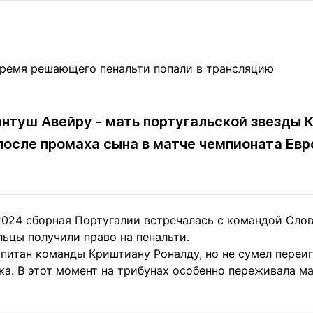
Статьи
округ спорта
Статьи
Полезное
ренды
Блоги
ига
Обзоры
емпионов
Спецпроек
туш Авейру - мать португальской звезды К
после промаха сына в матче чемпионата Ев
Контакты редакции
Вакансии
Реклама
Пресс-центр
2024 сборная Португалии встречалась с командой Слов
клама
ьцы получили право на пенальти.
+7 (700) 3 888 188
апитан команды Криштиану Роналду, но не сумел переи
а. В этот момент на трибунах особенно переживала ма