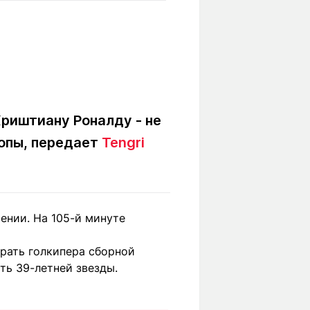
Вокруг света
Образование
Путевые
Учебные
заметки
заведения
Маршруты
ты
Заилийского
Алатау
риштиану Роналду - не
ропы, передает
Tengri
Светлая тема
ении. На 105-й минуте
Мы в социальных сетях
грать голкипера сборной
ть 39-летней звезды.