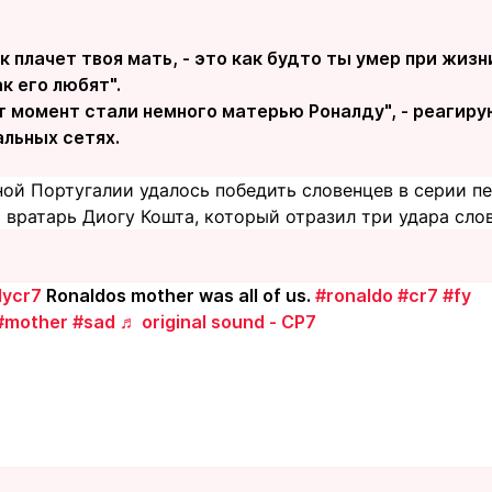
к плачет твоя мать, - это как будто ты умер при жизни
к его любят".
т момент стали немного матерью Роналду", - реагир
альных сетях.
ной Португалии удалось победить словенцев в серии п
 вратарь Диогу Кошта, который отразил три удара сло
lycr7
Ronaldos mother was all of us.
#ronaldo
#cr7
#fy
#mother
#sad
♬ original sound - CP7