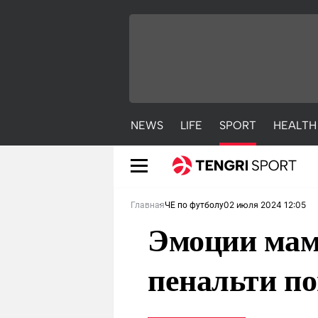
NEWS
LIFE
SPORT
HEALTH
02 июля 2024 12:05
Главная
ЧЕ по футболу
Эмоции мам
пенальти п
NEWS
LIFE
S
Новости
Красиво
С