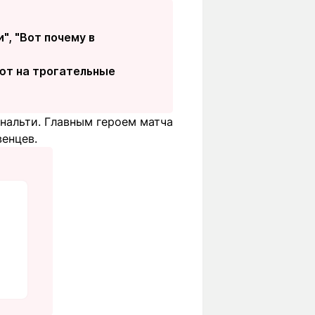
", "Вот почему в
уют на трогательные
енальти. Главным героем матча
венцев.