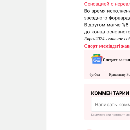
Сенсацией с нереа
Во время исполнен
звездного форвард
В другом матче 1/8
до конца основного
Евро-2024 - главное 
Спорт әлеміндегі жаңа
Следите за на
Футбол
Криштиану Ро
КОММЕНТАРИИ
Комментарии проходят мо