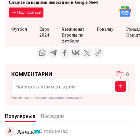
Следите за нашими новостями в Google News
Подписаться
Футбол
Евро
Чемпионат
Роналду
Ронал
2024
Европы по
Кришт
футболу
КОММЕНТАРИИ
6
Комментарии проходят модерацию редакцией
Популярные
Последние
А
Анчик
2 года назад