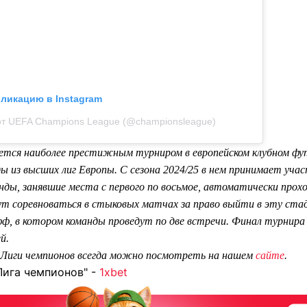
бликацию в Instagram
от UEFA Champions League (@championsleague)
ется наиболее престижным турниром в европейском клубном фут
 из высших лиг Европы. С сезона 2024/25 в нем принимает учас
ды, занявшие места с первого по восьмое, автоматически прохо
дут соревноваться в стыковых матчах за право выйти в эту ст
ф, в котором команды проведут по две встречи. Финал турнира 
й.
 Лиги чемпионов всегда можно посмотреть на нашем
сайте
.
Лига чемпионов" -
1xbet