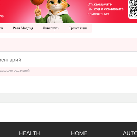
ов
Реал Мадрид
Ливерпуль
Трансляция
дерацию редакцией
HEALTH
HOME
AUT