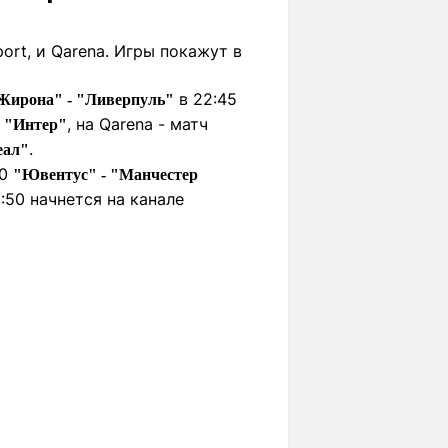
rt, и Qarena. Игры покажут в
в 22:45
Жирона" - "Ливерпуль"
, на Qarena - матч
- "Интер"
.
еал"
50
"Ювентус" - "Манчестер
:50 начнется на канале