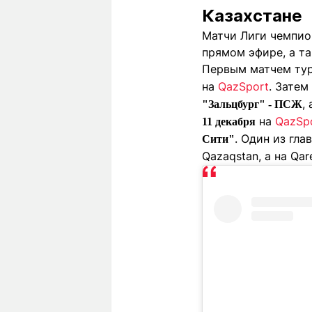
Казахстане
Матчи Лиги чемпион
прямом эфире, а та
Первым матчем тур
на
QazSport
. Затем
,
"Зальцбург" - ПСЖ
на
QazSp
11 декабря
. Один из гл
Сити"
Qazaqstan, а на Qa