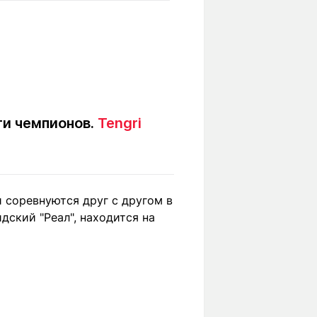
Вокруг света
Образование
Путевые
Учебные
заметки
заведения
Маршруты
ты
Заилийского
Алатау
ги чемпионов.
Tengri
Светлая тема
 соревнуются друг с другом в
ский "Реал", находится на
Мы в социальных сетях