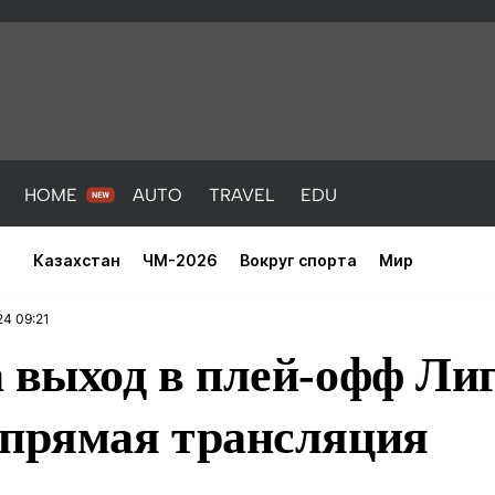
HOME
AUTO
TRAVEL
EDU
Казахстан
ЧМ-2026
Вокруг спорта
Мир
24 09:21
 выход в плей-офф Ли
 прямая трансляция
PORT
HEALTH
HOME
AUTO
Новости
порт
Новости
Новости