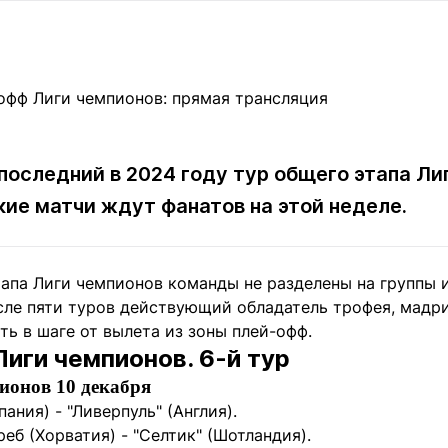
Статьи
округ спорта
Статьи
Полезное
ренды
Блоги
ига
Обзоры
емпионов
Спецпроек
последний в 2024 году тур общего этапа Ли
кие матчи ждут фанатов на этой неделе.
Контакты редакции
Вакансии
Реклама
Пресс-центр
апа Лиги чемпионов команды не разделены на группы и
ле пяти туров действующий обладатель трофея, мадрид
клама
сть в шаге от вылета из зоны плей-офф.
+7 (700) 3 888 188
Лиги чемпионов. 6-й тур
ионов 10 декабря
ания) - "Ливерпуль" (Англия).
реб (Хорватия) - "Селтик" (Шотландия).