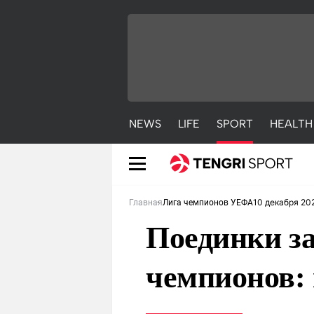
NEWS
LIFE
SPORT
HEALTH
10 декабря 20
Главная
Лига чемпионов УЕФА
Поединки за
чемпионов:
NEWS
LIFE
S
Новости
Красиво
С