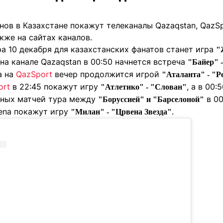
ов в Казахстане покажут телеканалы Qazaqstan, QazSpo
кже на сайтах каналов.
а 10 декабря для казахстанских фанатов станет игра
"
 на канале Qazaqstan в 00:50 начнется встреча
"Байер" 
 а на
QazSport
вечер продолжится игрой
"Аталанта" - "Р
ort
в 22:45 покажут игру
, а в 00:
"Атлетико" - "Слован"
авных матчей тура между
в 00
"Боруссией" и "Барселоной"
rena покажут игру
.
"Милан" - "Црвена Звезда"