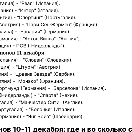
талия) - "Реал" (Испания).
ания) - "Интер" (Италия).
ьгия) - "Спортинг" (Португалия).
(Австрия) - "Пари Сен-Жермен" (Франция).
аина) - "Бавария" (Германия).
рмания) - "Астон Вилла" ("Англия").
нция) - ПСВ ("Нидерланды").
ионов 11 декабря
спания) - "Слован" (Словакия).
нция) - "Штурм" (Австрия).
ия) - "Црвена Звезда" (Сербия).
глия) - "Монако" (Франция).
ортмунд (Германия) - "Барселона" (Испания).
(Нидерланды) - "Спарта" (Чехия).
талия) - "Манчестер Сити" (Англия).
ртугалия) - "Болонья" (Италия).
Германия) - "Янг Бойз" (Швейцария).
ов 10-11 декабря: где и во сколько 