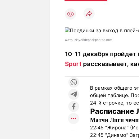
Статьи
Выгодно
В
Погода
Полезно
Т
Спецпроекты
Любопытно
Л
ч
Рейтинги
Гороскопы
Фото: zloyel/depositphotos.com
Рецепты
10-11 декабря пройдет 
Sport
рассказывает, ка
О проекте
В рамках общего эт
общей таблице. Пос
Редакция
Ре
24-й строчке, то е
+7 (777) 001 44 99
Расписание 
Матчи Лиги чемп
22:45 "Жирона" (Исп
22:45 "Динамо" Заг