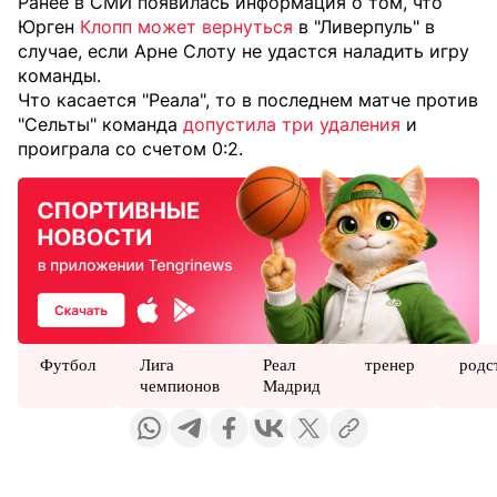
Ранее в СМИ появилась информация о том, что
Юрген
Клопп может вернуться
в "Ливерпуль" в
случае, если Арне Слоту не удастся наладить игру
команды.
Что касается "Реала", то в последнем матче против
"Сельты" команда
допустила три удаления
и
проиграла со счетом 0:2.
Футбол
Лига
Реал
тренер
родс
чемпионов
Мадрид