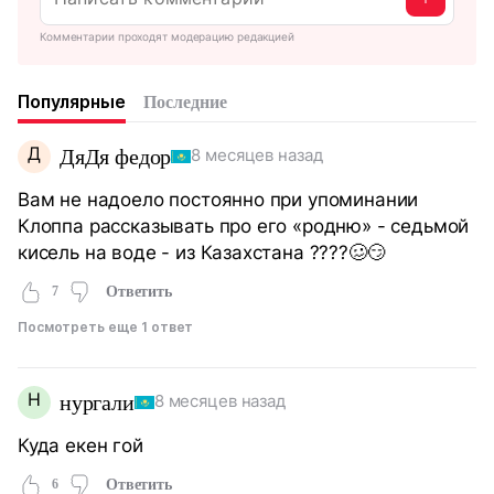
Комментарии проходят модерацию редакцией
Популярные
Последние
Д
ДяДя федор
8 месяцев назад
Вам не надоело постоянно при упоминании
Клоппа рассказывать про его «родню» - седьмой
кисель на воде - из Казахстана ????🥴😏
7
Ответить
Посмотреть еще 1 ответ
Н
нургали
8 месяцев назад
Куда екен гой
6
Ответить