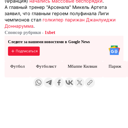
(Франция)
начались массовые беспорядки
.
А главный тренер "Арсенала" Микель Артета
заявил, что главным героем полуфинала Лиги
чемпионов стал
голкипер парижан Джанлуиджи
Доннарумма
.
Спонсор рубрики -
1xbet
Следите за нашими новостями в Google News
Подписаться
Футбол
Футболист
Мбаппе Килиан
Париж