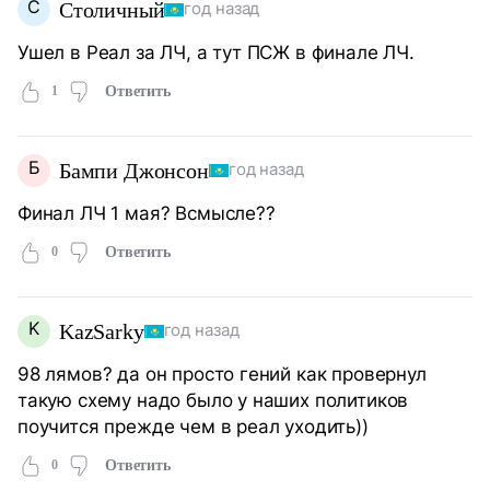
С
Столичный
год назад
Ушел в Реал за ЛЧ, а тут ПСЖ в финале ЛЧ.
1
Ответить
Б
Бампи Джонсон
год назад
Финал ЛЧ 1 мая? Всмысле??
0
Ответить
K
KazSarky
год назад
98 лямов? да он просто гений как провернул
такую схему надо было у наших политиков
поучится прежде чем в реал уходить))
0
Ответить