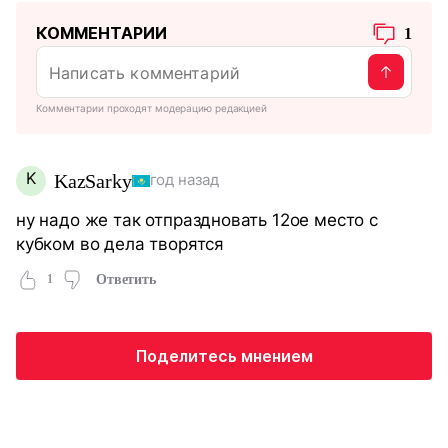
КОММЕНТАРИИ
1
Комментарии проходят модерацию редакцией
K
KazSarky
год назад
ну надо же так отпраздновать 12ое место с
кубком во дела творятся
1
Ответить
Поделитесь мнением