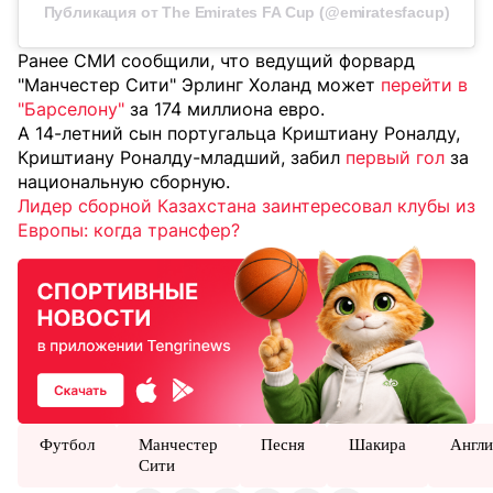
Публикация от The Emirates FA Cup (@emiratesfacup)
Ранее СМИ сообщили, что ведущий форвард
"Манчестер Сити" Эрлинг Холанд может
перейти в
"Барселону"
за 174 миллиона евро.
А 14-летний сын португальца Криштиану Роналду,
Криштиану Роналду-младший, забил
первый гол
за
национальную сборную.
Лидер сборной Казахстана заинтересовал клубы из
Европы: когда трансфер?
Футбол
Манчестер
Песня
Шакира
Англи
Сити