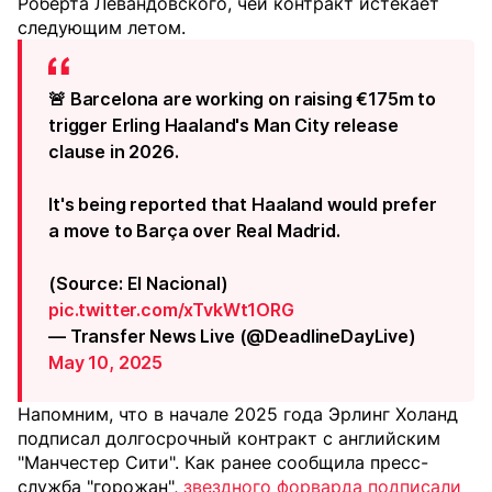
Роберта Левандовского, чей контракт истекает
следующим летом.
🚨 Barcelona are working on raising €175m to
trigger Erling Haaland's Man City release
clause in 2026.
It's being reported that Haaland would prefer
a move to Barça over Real Madrid.
(Source: El Nacional)
pic.twitter.com/xTvkWt1ORG
— Transfer News Live (@DeadlineDayLive)
May 10, 2025
Напомним, что в начале 2025 года Эрлинг Холанд
подписал долгосрочный контракт с английским
"Манчестер Сити". Как ранее сообщила пресс-
служба "горожан",
звездного форварда подписали