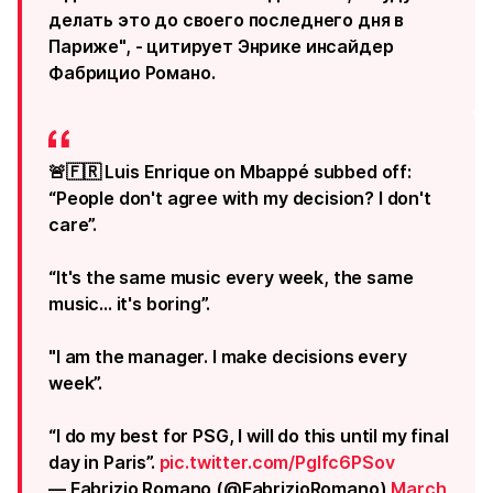
делать это до своего последнего дня в
Париже", - цитирует Энрике инсайдер
Фабрицио Романо.
🚨🇫🇷 Luis Enrique on Mbappé subbed off:
“People don't agree with my decision? I don't
care”.
“It's the same music every week, the same
music... it's boring”.
"I am the manager. I make decisions every
week”.
“I do my best for PSG, I will do this until my final
day in Paris”.
pic.twitter.com/Pglfc6PSov
— Fabrizio Romano (@FabrizioRomano)
March