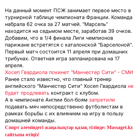
На данный момент ПСЖ занимает первое место в
турнирной таблице чемпионата Франции. Команда
набрала 62 очка за 27 матчей. "Марсель"
находится на седьмом месте, заработав 39 очков.
Добавим, что в 1/4 финала Лиги чемпионов
парижане встретятся с каталонской "Барселоной".
Первый матч состоится 11 апреля при домашних
трибунах. Ответная игра запланирована на 17
апреля.
Хосеп Гвардиола покинет "Манчестер Сити" - СМИ
Ранее стало известно, что главный тренер
английского "Манчестер Сити" Хосеп Гвардиола
не
будет продлевать
контракт с клубом.
А в чемпионате Англии бол-боям
запретили
подавать мяч непосредственно футболистам в
рамках борьбы с их влиянием на игру в пользу
домашней команды.
Спорт әлеміндегі жаңалықтар қазақ тілінде: Massaget.kz
сайтына өтіңіз!