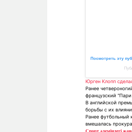
Посмотреть эту пу
Пуб
Юрген Клопп сдела
Ранее четвероноги
французский "Пари
В английской прем
борьбы с их влиян
Ранее футбольный 
вмешалась прокура
Спорт әлеміндегі жаңа