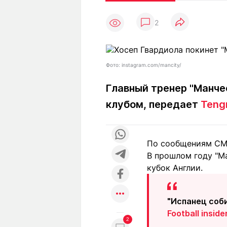
Статьи
Выгодно
В
2
Погода
Полезно
Т
Спецпроекты
Любопытно
Л
ч
Рейтинги
Гороскопы
Фото: instagram.com/mancity/
Рецепты
Главный тренер "Манче
клубом, передает
Tengr
О проекте
По сообщениям СМИ
В прошлом году "М
Редакция
Ре
кубок Англии.
+7 (777) 001 44 99
"Испанец соби
Football inside
2