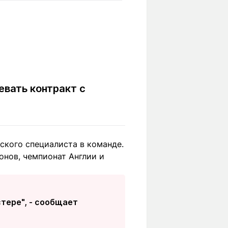
Вокруг света
Образование
Путевые
Учебные
заметки
заведения
Маршруты
ты
Заилийского
Алатау
евать контракт с
Светлая тема
кого специалиста в команде.
онов, чемпионат Англии и
Мы в социальных сетях
стере", - сообщает