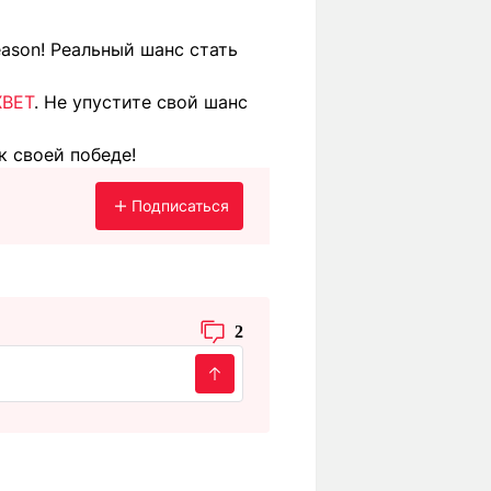
ason! Реальный шанс стать
XBET
. Не упустите свой шанс
к своей победе!
Подписаться
2