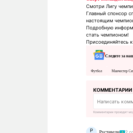
Смотри Лигу чемпи
Главный спонсор с
настоящим чемпионо
Подробную информа
стать чемпионом!
Присоединяйтесь к 
Следите за на
Футбол
Манчестер Си
КОММЕНТАРИИ
Комментарии проходят мо
Р
2 г
Руставели