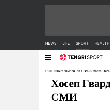
NEWS
LIFE
SPORT
HEALTH
29 марта 2024 
Главная
Лига чемпионов УЕФА
Хосеп Гвар
СМИ
NEWS
LIFE
S
Новости
Красиво
С