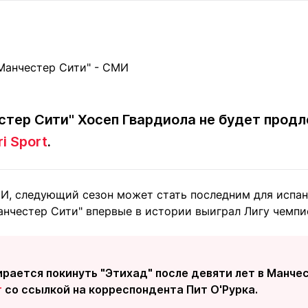
Статьи
округ спорта
Статьи
Полезное
ренды
Блоги
ига
Обзоры
емпионов
Спецпроек
стер Сити" Хосеп Гвардиола не будет продл
i Sport
.
Контакты редакции
Вакансии
Реклама
Пресс-центр
, следующий сезон может стать последним для испанс
анчестер Сити" впервые в истории выиграл Лигу чемпи
клама
+7 (700) 3 888 188
рается покинуть "Этихад" после девяти лет в Манче
r
со ссылкой на корреспондента Пит О'Рурка.