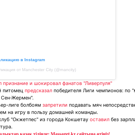
бликацию в Instagram
ликация от Manchester City (@mancity)
л признание и шокировал фанатов "Ливерпуля"
й питомец
предсказал
победителя Лиги чемпионов: по "
 Сен-Жермен".
ьер-лиге болбоям
запретили
подавать мяч непосредств
ием на игру в пользу домашней команды.
клуб "Окжетпес" из города Кокшетау
оставил
без зарпл
тура.
лықтар қазақ тілінде: Massaget.kz сайтына өтіңіз!