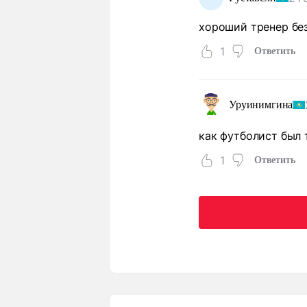
хороший тренер бе
1
Ответить
Уруинимгина
как футболист был 
1
Ответить