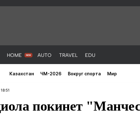
HOME
AUTO
TRAVEL
EDU
Казахстан
ЧМ-2026
Вокруг спорта
Мир
18:51
диола покинет "Манчес
PORT
HEALTH
HOME
AUTO
Новости
порт
Новости
Новости