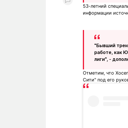
53-летний специали
информации источни
"Бывший трен
работе, как Ю
лиги", - допо
Отметим, что Хосе
Сити" под его руко