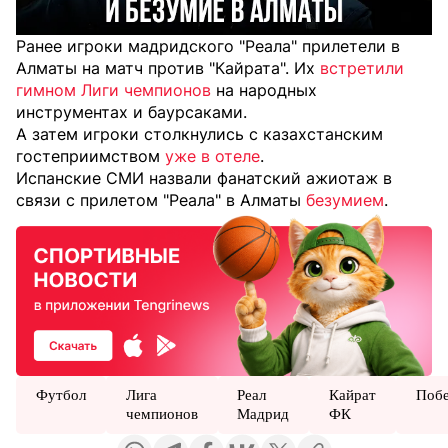
Ранее игроки мадридского "Реала" прилетели в
Алматы на матч против "Кайрата". Их
встретили
гимном Лиги чемпионов
на народных
инструментах и баурсаками.
А затем игроки столкнулись с казахстанским
гостеприимством
уже в отеле
.
Испанские СМИ назвали фанатский ажиотаж в
связи с прилетом "Реала" в Алматы
безумием
.
Футбол
Лига
Реал
Кайрат
Поб
чемпионов
Мадрид
ФК