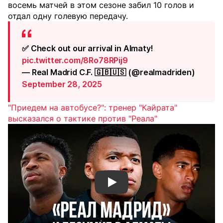
восемь матчей в этом сезоне забил 10 голов и
отдал одну голевую передачу.
✅ Check out our arrival in Almaty!
pic.twitter.com/8Ro78RPij9
— Real Madrid C.F. 🇬🇧🇺🇸 (@realmadriden)
September 28, 2025
"Приедем на автобусе?": тренер "Кайрата"
высказался о тактике против "Реала"
Смотреть видео YouTube