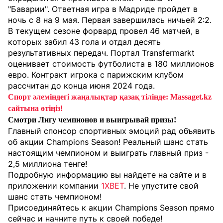
"Баварии". Ответная игра в Мадриде пройдет в
ночь с 8 на 9 мая. Первая завершилась ничьей 2:2.
В текущем сезоне форвард провел 46 матчей, в
которых забил 43 гола и отдал десять
результативных передач. Портал Transfermarkt
оценивает стоимость футболиста в 180 миллионов
евро. Контракт игрока с парижским клубом
рассчитан до конца июня 2024 года.
Спорт әлеміндегі жаңалықтар қазақ тілінде: Massaget.kz
сайтына өтіңіз!
Смотри Лигу чемпионов и выигрывай призы!
Главный спонсор спортивных эмоций рад объявить
об акции Champions Season! Реальный шанс стать
настоящим чемпионом и выиграть главный приз -
2,5 миллиона тенге!
Подробную информацию вы найдете на сайте и в
приложении компании
1XBET
. Не упустите свой
шанс стать чемпионом!
Присоединяйтесь к акции Champions Season прямо
сейчас и начните путь к своей победе!