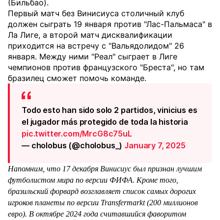
(Бильбао).
Первый матч без Винисиуса столичный клуб
должен сыграть 19 января против "Лас-Пальмаса" в
Ла Лиге, а второй матч дисквалификации
приходится на встречу с "Вальядолидом" 26
января. Между ними "Реал" сыграет в Лиге
чемпионов против французского "Бреста", но там
бразилец сможет помочь команде.
Todo esto han sido solo 2 partidos, vinicius es
el jugador más protegido de toda la historia
pic.twitter.com/MrcG8c75uL
— cholobus (@cholobus_)
January 7, 2025
Напомним, что 17 декабря Винисиус был признан лучшим
футболистом мира по версии ФИФА. Кроме того,
бразильский форвард возглавляет список самых дорогих
игроков планеты по версии Transfermarkt (200 миллионов
евро).
В октябре 2024 года считавшийся фаворитом