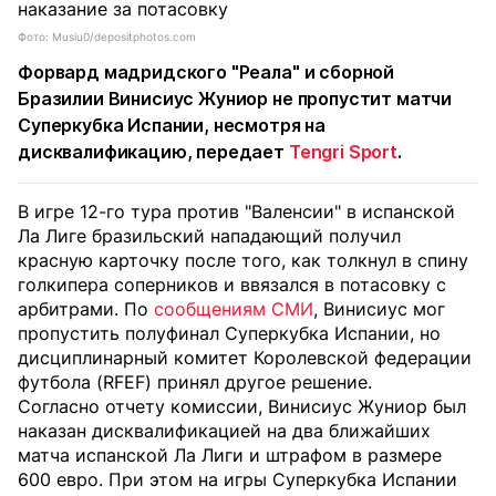
Фото: Musiu0/depositphotos.com
Форвард мадридского "Реала" и сборной
Бразилии Винисиус Жуниор не пропустит матчи
Суперкубка Испании, несмотря на
дисквалификацию, передает
Tengri Sport
.
В игре 12-го тура против "Валенсии" в испанской
Ла Лиге бразильский нападающий получил
красную карточку после того, как толкнул в спину
голкипера соперников и ввязался в потасовку с
арбитрами. По
сообщениям СМИ
, Винисиус мог
пропустить полуфинал Суперкубка Испании, но
дисциплинарный комитет Королевской федерации
футбола (RFEF) принял другое решение.
Согласно отчету комиссии, Винисиус Жуниор был
наказан дисквалификацией на два ближайших
матча испанской Ла Лиги и штрафом в размере
600 евро. При этом на игры Суперкубка Испании