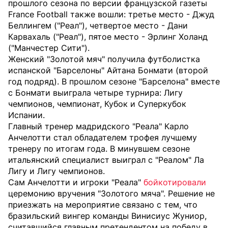
прошлого сезона по версии французской газеты
France Football также вошли: третье место - Джуд
Беллингем ("Реал"), четвертое место - Дани
Карвахаль ("Реал"), пятое место - Эрлинг Холанд
("Манчестер Сити").
Женский "Золотой мяч" получила футболистка
испанской "Барселоны" Айтана Бонмати (второй
год подряд). В прошлом сезоне "Барселона" вместе
с Бонмати выиграла четыре турнира: Лигу
чемпионов, чемпионат, Кубок и Суперкубок
Испании.
Главный тренер мадридского "Реала" Карло
Анчелотти стал обладателем трофея лучшему
тренеру по итогам года. В минувшем сезоне
итальянский специалист выиграл с "Реалом" Ла
Лигу и Лигу чемпионов.
Сам Анчелотти и игроки "Реала"
бойкотировали
церемонию вручения "Золотого мяча". Решение не
приезжать на мероприятие связано с тем, что
бразильский вингер команды Винисиус Жуниор,
считавшийся главным претендентом на победу в