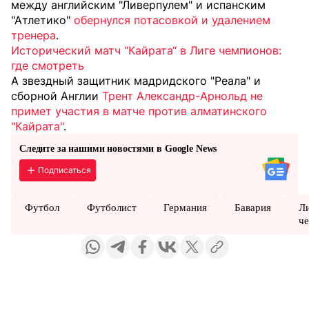
между английским "Ливерпулем" и испанским
"Атлетико"
обернулся потасовкой и удалением
тренера
.
Исторический матч “Кайрата“ в Лиге чемпионов:
где смотреть
А звездный защитник мадридского "Реала" и
сборной Англии
Трент Александр-Арнольд не
примет участия в матче против алматинского
"Кайрата"
.
Следите за нашими новостями в Google News
Подписаться
Футбол
Футболист
Германия
Бавария
Л
ч