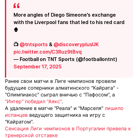
More angles of Diego Simeone's exchange
with the Liverpool fans that led to his red card
🍿
📺
@tntsports
&
@discoveryplusUK
pic.twitter.com/C3Ruz9tBvq
— Football on TNT Sports (@footballontnt)
September 17, 2025
Ранее свои матчи в Лиге чемпионов провели
будущие соперники алматинского "Кайрата" -
"Олимпиакос" сыграл вничью с "Пафосом", а
"Интер" победил "Аякс"
.
А удаление в матче "Реала" и "Марселя"
лишило
испанцев
ведущего защитника на игру с
"Кайратом".
Сенсация Лиги чемпионов в Португалии привела к
тренерской отставке