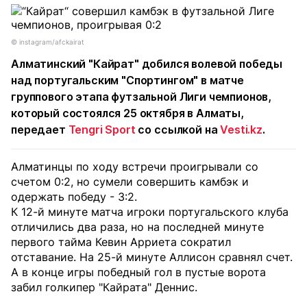
©️ instagram/afckairat
Алматинский "Кайрат" добился волевой победы
над португальским "Спортингом" в матче
группового этапа футзальной Лиги чемпионов,
который состоялся 25 октября в Алматы,
передает
Tengri Sport
со ссылкой на
Vesti.kz
.
Алматинцы по ходу встречи проигрывали со
счетом 0:2, но сумели совершить камбэк и
одержать победу - 3:2.
К 12-й минуте матча игроки португальского клуба
отличились два раза, но на последней минуте
первого тайма Кевин Арриета сократил
отставание. На 25-й минуте Аллисон сравнял счет.
А в конце игры победный гол в пустые ворота
забил голкипер "Кайрата" Деннис.