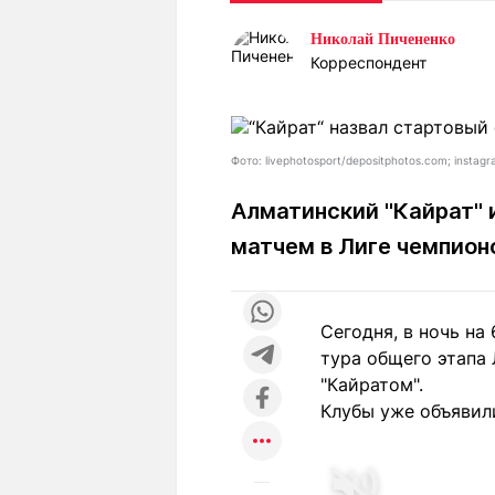
Статьи
Выгодно
В
Николай Пичененко
Погода
Полезно
Т
Корреспондент
Спецпроекты
Любопытно
Л
ч
Рейтинги
Гороскопы
Рецепты
Фото: livephotosport/depositphotos.com; instagr
Алматинский "Кайрат" 
матчем в Лиге чемпион
О проекте
Сегодня, в ночь на
Редакция
Ре
тура общего этапа
+7 (777) 001 44 99
"Кайратом".
Клубы уже объявил