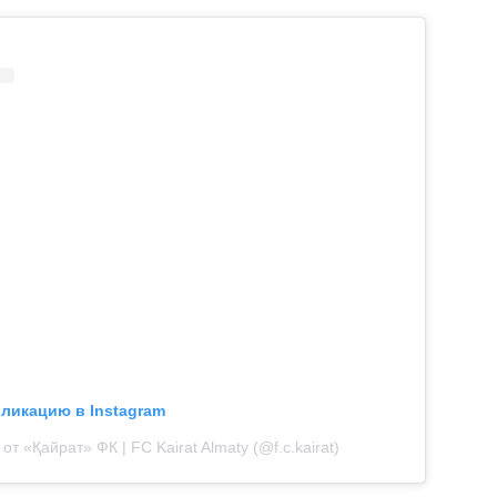
бликацию в Instagram
от «Қайрат» ФК | FC Kairat Almaty (@f.c.kairat)