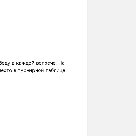
беду в каждой встрече. На
место в турнирной таблице