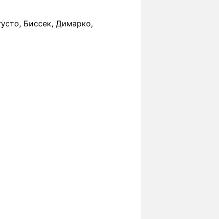
усто, Биссек, Димарко,