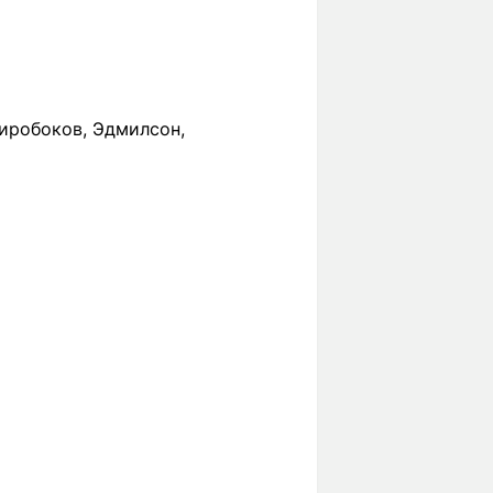
Широбоков, Эдмилсон,