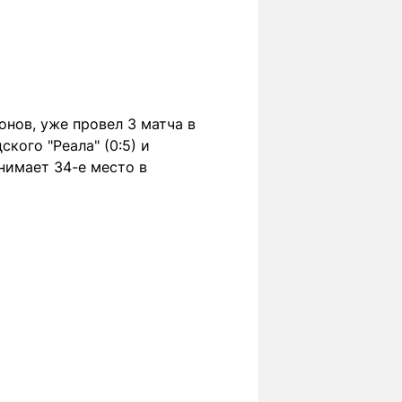
нов, уже провел 3 матча в
ского "Реала" (0:5) и
нимает 34-е место в