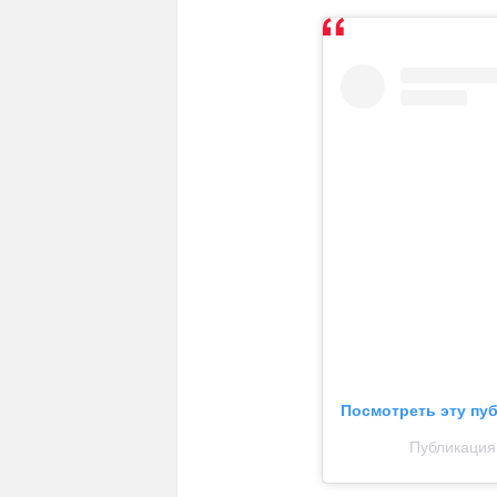
Посмотреть эту пу
Публикация 