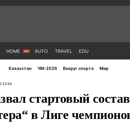
HOME
AUTO
TRAVEL
EDU
Казахстан
ЧМ-2026
Вокруг спорта
Мир
5 23:54
звал стартовый состав
тера“ в Лиге чемпионо
PORT
HEALTH
HOME
AUTO
Новости
порт
Новости
Новости