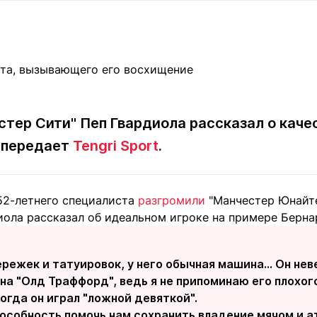
Статьи
округ спорта
Статьи
Полезное
ренды
Блоги
ига
Обзоры
емпионов
Спецпроек
стер Сити" Пеп Гвардиола рассказал о каче
, передает
Tengri Sport
.
Контакты редакции
Вакансии
Реклама
Пресс-центр
52-летнего специалиста
разгромили
"Манчестер Юнайте
иола рассказал об идеальном игроке на примере Берна
клама
+7 (700) 3 888 188
ережек и татуировок, у него обычная машина… Он нев
на "Олд Траффорд", ведь я не припоминаю его плохог
огда он играл "ложной девяткой".
пособность помочь нам сохранить владение мячом и 