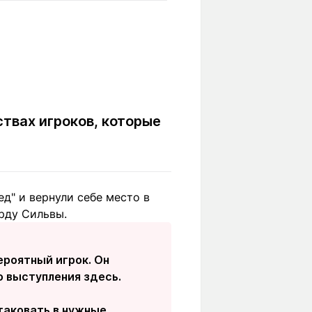
Вокруг света
Образование
Путевые
Учебные
заметки
заведения
Маршруты
ты
Заилийского
Алатау
ствах игроков, которые
Светлая тема
д" и вернули себе место в
рду Сильвы.
Мы в социальных сетях
ероятный игрок. Он
о выступления здесь.
атаковать в нужные