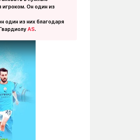
 игроком. Он один из
н один из них благодаря
т Гвардиолу
AS
.