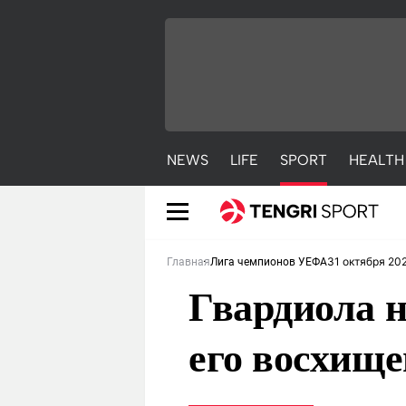
NEWS
LIFE
SPORT
HEALTH
31 октября 20
Главная
Лига чемпионов УЕФА
Гвардиола 
его восхище
NEWS
LIFE
S
Новости
Красиво
С