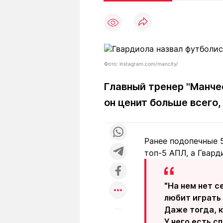
Статьи
Выгодно
В
Погода
Полезно
Т
Спецпроекты
Любопытно
Л
ч
Рейтинги
Гороскопы
Фото: instagram.com/mancity/
Рецепты
Главный тренер "Манче
он ценит больше всего
О проекте
Ранее подопечные 
топ-5 АПЛ, а Гвард
Редакция
Ре
+7 (777) 001 44 99
"На нем нет с
любит играть 
Даже тогда, к
У него есть с