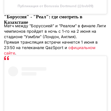
Публикация от Borussia Dortmund (@bvb09)
"Боруссия" - "Реал": где смотреть в
Казахстане
Матч между "Боруссией" и "Реалом" в финале Лиги
чемпионов пройдет в ночь с 1-го на 2 июня на
стадионе "Уэмбли" (Лондон, Англия).
Прямая трансляция встречи начнется 1 июня в
23:50 на телеканале QazSport и
официальном
сайте
.