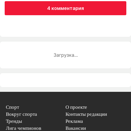
4 комментария
Загрузка...
Спорт
О проекте
Вокруг спорта
Контакты редакции
Тренды
Реклама
Лига чемпионов
Вакансии