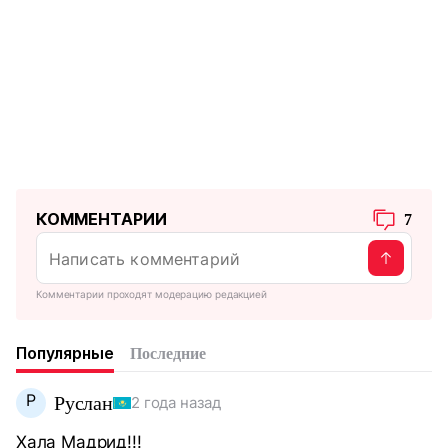
КОММЕНТАРИИ
7
Комментарии проходят модерацию редакцией
Популярные
Последние
Р
Руслан
2 года назад
Хала Мадрид!!!