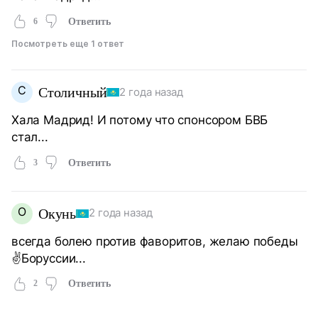
6
Ответить
Посмотреть еще 1 ответ
С
Столичный
2 года назад
Хала Мадрид! И потому что спонсором БВБ
стал...
3
Ответить
О
Окунь
2 года назад
всегда болею против фаворитов, желаю победы
✌Боруссии...
2
Ответить