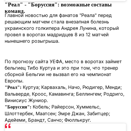
"Реал" - "Боруссия": возможные составы
команд.
Главной новостью для фанатов "Реала" перед
решающим матчем стала внезапная болезнь
украинского голкипера Андрея Лунина, который
провел в воротах мадридцев 8 из 12 матчей
нынешнего розыгрыша.
По прогнозу сайта УЕФА, место в воротах займет
бельгиец Тибо Куртуа и это при том, что тренер
сборной Бельгии не вызвал его на чемпионат
Европы.
Куртуа; Карвахаль, Начо, Рюдигер, Менди;
"Реал":
Вальверде, Кроос, Камавинга; Беллингем; Родриго,
Винисиус Жуниор.
Кобель; Райерсон, Хуммельс,
"Боруссия":
Шлоттербек, Маатсен; Эмре Джан, Забитцер;
Адейеми, Брандт, Санчо; Фюллькруг.