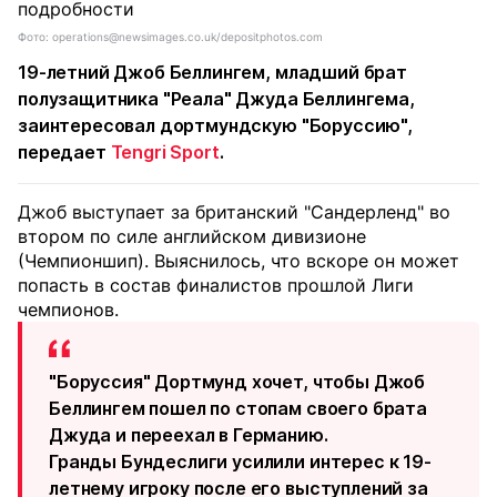
Фото: operations@newsimages.co.uk/depositphotos.com
19-летний Джоб Беллингем, младший брат
полузащитника "Реала" Джуда Беллингема,
заинтересовал дортмундскую "Боруссию",
передает
Tengri Sport
.
Джоб выступает за британский "Сандерленд" во
втором по силе английском дивизионе
(Чемпионшип). Выяснилось, что вскоре он может
попасть в состав финалистов прошлой Лиги
чемпионов.
"Боруссия" Дортмунд хочет, чтобы Джоб
Беллингем пошел по стопам своего брата
Джуда и переехал в Германию.
Гранды Бундеслиги усилили интерес к 19-
летнему игроку после его выступлений за