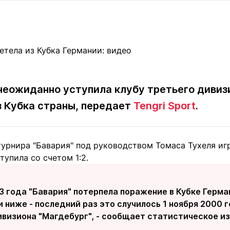
Статьи
округ спорта
Статьи
Полезное
ренды
Блоги
ига
Обзоры
емпионов
Спецпроек
неожиданно уступила клубу третьего дивиз
з Кубка страны, передает
Tengri Sport
.
Контакты редакции
Вакансии
Реклама
Пресс-центр
урнира "Бавария" под руководством Томаса Тухеля игр
тупила со счетом 1:2.
клама
+7 (700) 3 888 188
3 года "Бавария" потерпела поражение в Кубке Герма
и ниже - последний раз это случилось 1 ноября 2000 
ивизиона "Магдебург", - сообщает статистическое из