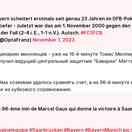
yern scheitert erstmals seit genau 23 Jahren im DFB-Po
 tiefer - zuletzt war das am 1. November 2000 gegen den d
r Fall (2-4 i. E., 1-1 n.V.). Autsch.
#FCSFCB
(@OptaFranz)
November 1, 2023
ценарию мюнхенцев - уже на 16-й минуте Томас Мюллер
олучил ведущий центральный защитник "Баварии" Матте
йма хозяевам удалось сравнять счет, а на 96-й минуте
и из кубкового соревнования.
 la 96-ème min de Marcel Gaus qui donne la victoire à Saa
ainelequipe
#Saarbrücken
#Bayern
#BayernMunich
pic