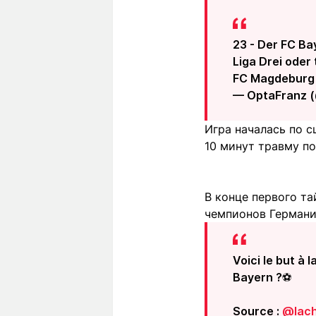
23 - Der FC Ba
Liga Drei oder
FC Magdeburg de
— OptaFranz 
Игра началась по с
10 минут травму п
В конце первого та
чемпионов Германи
Voici le but à
Bayern ?⚽
Source :
@lach