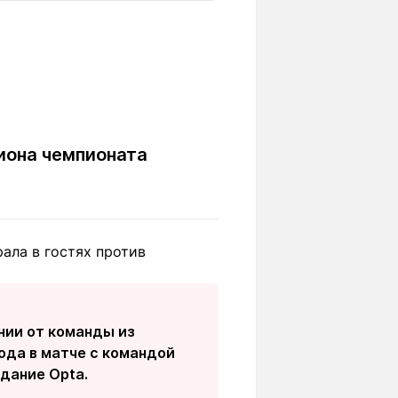
Вокруг света
Образование
Путевые
Учебные
заметки
заведения
Маршруты
ты
Заилийского
Алатау
иона чемпионата
Светлая тема
ала в гостях против
Мы в социальных сетях
нии от команды из
года в матче с командой
дание Opta.