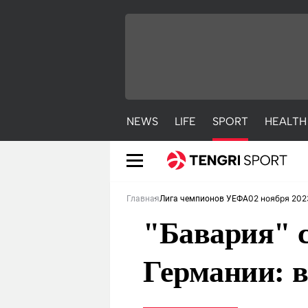
NEWS
LIFE
SPORT
HEALTH
02 ноября 202
Главная
Лига чемпионов УЕФА
"Бавария" 
Германии: 
NEWS
LIFE
S
Новости
Красиво
С