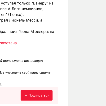
 уступая только "Байеру" из
уппе A Лиги чемпионов,
ен" (1 очко).
грал Лионель Месси, а
рал приз Герда Мюллера: на
азахстана
ный шанс стать настоящим
 Не упустите свой шанс стать
е!
Подписаться