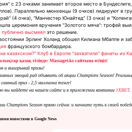
рия" с 23 очками занимает второе место в Бундеслиге,
ллов). Параллельно мюнхенцы (9 очков) лидируют в гр
ай" (4 очка), "Манчестер Юнайтед" (3 очка) и "Копенгаг
ошла церемония вручения "Золотого мяча": трофей выи
у
публично высмеял
это решение.
востоянии Эрлинг Холанд обошел Килиана Мбаппе и заб
ция
французского бомбардира.
на казахском?" Клуб в Европе "захватили" фанаты из К
лықтар қазақ тілінде: Massaget.kz сайтына өтіңіз!
в и выигрывай призы!
тивных эмоций рад объявить об акции Champions Season! Реаль
главный приз - 2,5 миллиона тенге!
 вы найдете на нашем сайте и в приложении компании
1XBET
.
ии Champions Season прямо сейчас и начните путь к своей побед
шими новостями в Google News