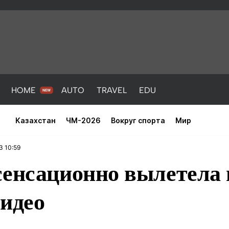
HOME
AUTO
TRAVEL
EDU
Казахстан
ЧМ-2026
Вокруг спорта
Мир
3 10:59
сенсационно вылетела 
видео
PORT
HEALTH
HOME
AUTO
Новости
порт
Новости
Новости