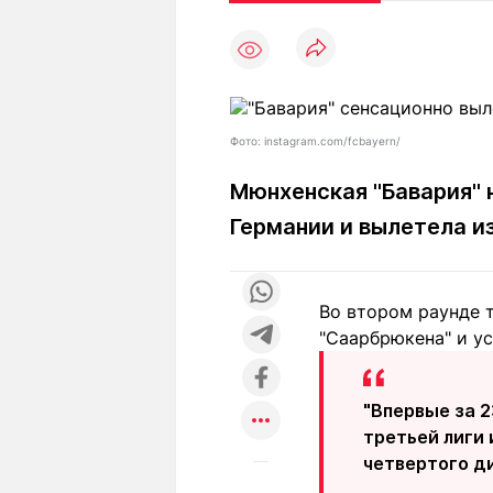
Статьи
Выгодно
В
Погода
Полезно
Т
Спецпроекты
Любопытно
Л
ч
Рейтинги
Гороскопы
Фото: instagram.com/fcbayern/
Рецепты
Мюнхенская "Бавария" 
Германии и вылетела и
О проекте
Во втором раунде т
"Саарбрюкена" и ус
Редакция
Ре
+7 (777) 001 44 99
"Впервые за 2
третьей лиги 
четвертого д