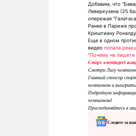
Добавим, что "Бава
Леверкузена (25 ба
опережая "Галатасар
Ранее в Париже пр
Криштиану Роналд
Еще в одном проти
видео
попала реак
"Почему не пишете 
Спорт әлеміндегі жаңа
Смотри Лигу чемпионо
Главный спонсор спор
чемпионом и выиграть 
Подробную информацию
чемпионом!
Присоединяйтесь к акц
Следите за на