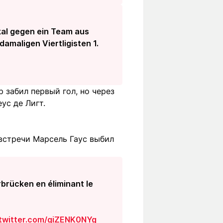
kal gegen ein Team aus
amaligen Viertligisten 1.
 забил первый гол, но через
ус де Лигт.
 встречи Марсель Гаус выбил
rbrücken en éliminant le
.twitter.com/giZENK0NYg