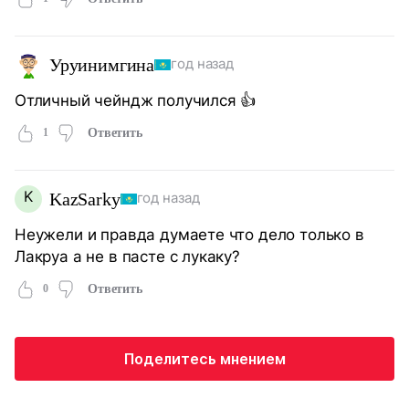
Уруинимгина
год назад
Отличный чейндж получился 👍
1
Ответить
K
KazSarky
год назад
Неужели и правда думаете что дело только в
Лакруа а не в пасте с лукаку?
0
Ответить
Поделитесь мнением