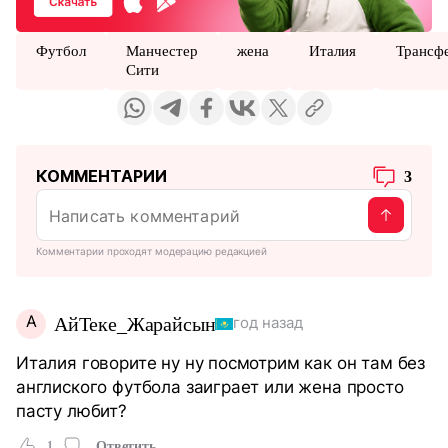
Футбол
Манчестер
жена
Италия
Трансф
Сити
КОММЕНТАРИИ
3
Комментарии проходят модерацию редакцией
А
АйТеке_Жарайсын
год назад
Италия говорите ну ну посмотрим как он там без
англиского футбола заиграет или жена просто
пасту любит?
1
Ответить