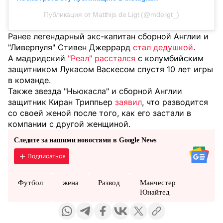
Публикация от Matthijs de Ligt (@mdeligt_)
Ранее легендарный экс-капитан сборной Англии и
"Ливерпуля" Стивен Джеррард
стал дедушкой
.
А мадридский
"Реал" расстался
с колумбийским
защитником Лукасом Васкесом спустя 10 лет игры
в команде.
Также звезда "Ньюкасла" и сборной Англии
защитник Киран Триппьер
заявил
, что разводится
со своей женой после того, как его застали в
компании с другой женщиной.
Следите за нашими новостями в Google News
Подписаться
Футбол
жена
Развод
Манчестер
Юнайтед