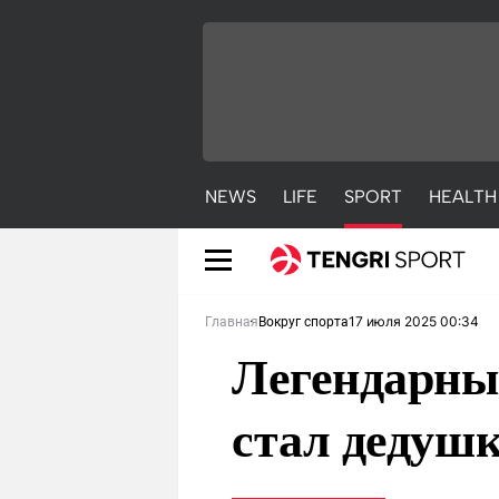
NEWS
LIFE
SPORT
HEALTH
17 июля 2025 00:34
Главная
Вокруг спорта
Легендарны
стал дедушк
NEWS
LIFE
S
Новости
Красиво
С