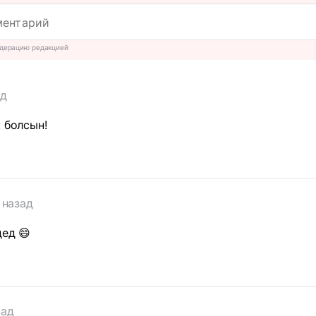
дерацию редакцией
ад
к болсын!
 назад
дед 😄
зад