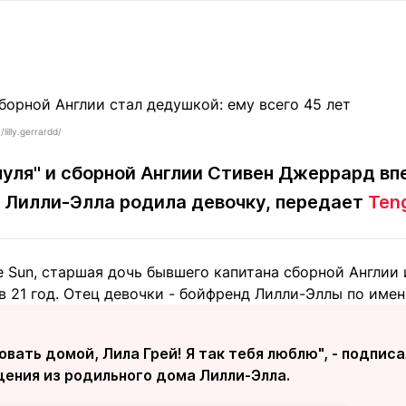
Статьи
округ спорта
Статьи
Полезное
ренды
Блоги
ига
Обзоры
емпионов
Спецпроек
illy.gerrardd/
уля" и сборной Англии Стивен Джеррард вп
чь Лилли-Элла родила девочку, передает
Teng
Контакты редакции
Вакансии
Реклама
Пресс-центр
 Sun, старшая дочь бывшего капитана сборной Англии 
клама
 21 год. Отец девочки - бойфренд Лилли-Эллы по имен
+7 (700) 3 888 188
вать домой, Лила Грей! Я так тебя люблю", - подпи
щения из родильного дома Лилли-Элла.