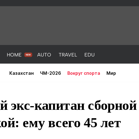
HOME
AUTO
TRAVEL
EDU
Казахстан
ЧМ-2026
Вокруг спорта
Мир
й экс-капитан сборной
ой: ему всего 45 лет
PORT
HEALTH
HOME
AUTO
Новости
порт
Новости
Новости