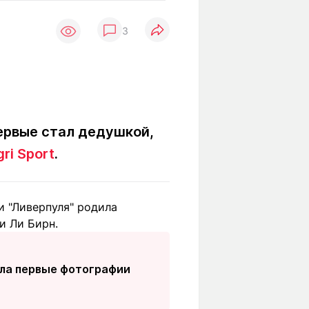
Вокруг света
Образование
3
Путевые
Учебные
заметки
заведения
Маршруты
ты
Заилийского
Алатау
ервые стал дедушкой,
ri Sport
.
Светлая тема
и "Ливерпуля" родила
Мы в социальных сетях
и Ли Бирн.
сала первые фотографии