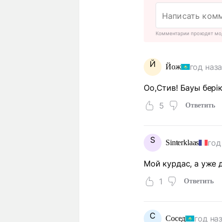
Комментарии проходят мо
Й
год наз
Йож
Оо,Стив! Бауы бері
5
Ответить
S
год
Sinterklaas
Мой курдас, а уже 
1
Ответить
С
год на
Сосед