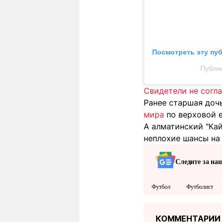
Посмотреть эту пу
Публик
Свидетели не согл
Ранее старшая доч
мира
по верховой е
А алматинский "Ка
неплохие шансы на
Следите за на
Футбол
Футболист
КОММЕНТАРИИ