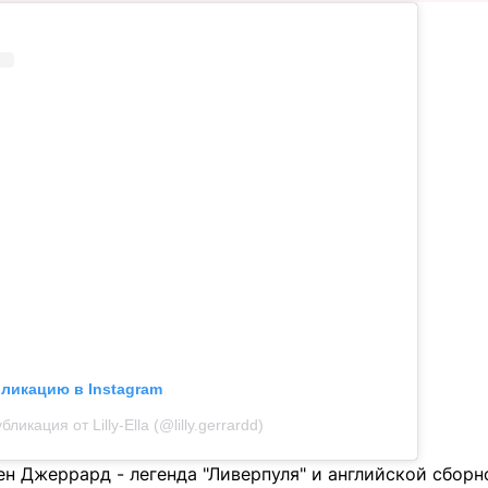
бликацию в Instagram
бликация от Lilly-Ella (@lilly.gerrardd)
н Джеррард - легенда "Ливерпуля" и английской сборн