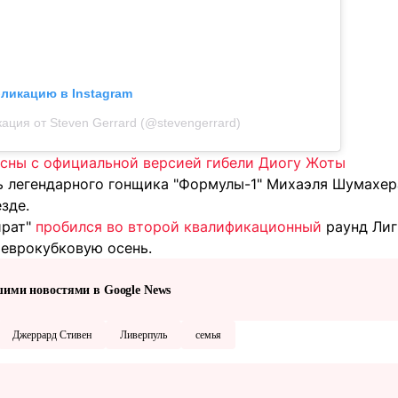
бликацию в Instagram
ация от Steven Gerrard (@stevengerrard)
асны с официальной версией гибели Диогу Жоты
ь легендарного гонщика "Формулы-1" Михаэля Шумахер
зде.
йрат"
пробился во второй квалификационный
раунд Лиг
 еврокубковую осень.
шими новостями в Google News
Джеррард Стивен
Ливерпуль
семья