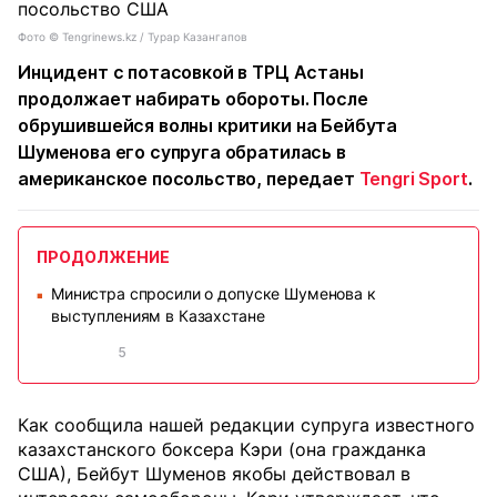
Фото ©️ Tengrinews.kz / Турар Казангапов
Инцидент с потасовкой в ТРЦ Астаны
продолжает набирать обороты. После
обрушившейся волны критики на Бейбута
Шуменова его супруга обратилась в
американское посольство, передает
Tengri Sport
.
ПРОДОЛЖЕНИЕ
Министра спросили о допуске Шуменова к
■
выступлениям в Казахстане
5
Как сообщила нашей редакции супруга известного
казахстанского боксера Кэри (она гражданка
США), Бейбут Шуменов якобы действовал в