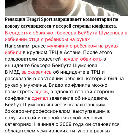
Редакция Tengri Sport запрашивает комментарий по
поводу случившегося у второй стороны конфликта.
В соцсетях обвиняют боксера Бейбута Шуменова в
избиении отца с ребенком на руках
Напомним, ранее
мужчину с ребенком на руках
избили
в крупном ТРЦ в Астане. После этого
пользователи соцсетей
начали обвинять
в
инциденте боксера Бейбута Шуменова.
В МВД
высказались
об инциденте в ТРЦ и
рассказали о состоянии ребенка, который был на
руках у мужчины. Видео конфликта можно
посмотреть
здесь
, а адвокат второй стороны
конфликта
сделал
заявление об инциденте.
Бейбут Шуменов является казахстанским
боксером-профессионалом, выступавшим в
полутяжелой и первой тяжелой весовых
категориях. Начиная с 2009 года он становился
обладателем чемпионских титулов в разных