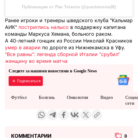
Публикация от Pan Teixeira (@panteixeira28)
Ранее игроки и тренеры шведского клуба "Кальмар
АИК"
постриглись налысо
в поддержку капитана
команды Маркуса Хемана, больного раком.
А 40-летний гонщик из России Николай Красников
умер в аварии
по дороге из Нижнекамска в Уфу.
"Все равны": легенда сборной Италии “срубил“
женщину во время матча
Следите за нашими новостями в Google News
Подписаться
Футбол
Болезнь
Онкология
Видео
Социа
сети
КОММЕНТАРИИ
0