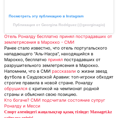
Посмотреть эту публикацию в Instagram
Публикация от Georgina Rodríguez (@georginagio)
Отель Роналду бесплатно принял пострадавших от
землетрясения в Марокко - СМИ
Ранее стало известно, что отель португальского
нападающего "Аль‑Насра", находящийся в
Марокко, бесплатно
принял
пострадавших от
разрушительного землетрясения в Марокко.
Напомним, что в СМИ
рассказали
о жизни звезд
футбола в Саудовской Аравии: топ-игроки обходят
строгие правила в новой стране. Роналду
обрушился
с критикой на чемпионат родной
страны и объяснил свою позицию.
Кто богаче? СМИ подсчитали состояние супруг
Роналду и Месси
Спорт әлеміндегі жаңалықтар қазақ тілінде: Massaget.kz
сайтына өтіңіз!