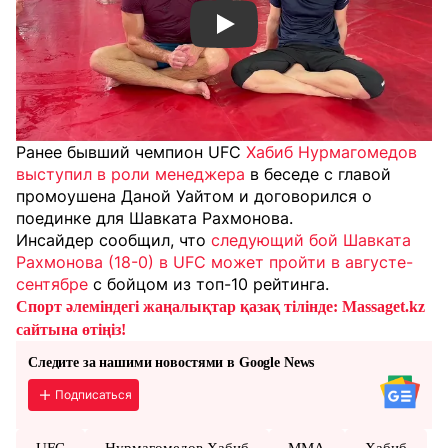
Смотреть видео YouTube
Ранее бывший чемпион UFC
Хабиб Нурмагомедов
выступил в роли менеджера
в беседе с главой
промоушена Даной Уайтом и договорился о
поединке для Шавката Рахмонова.
Инсайдер сообщил, что
следующий бой Шавката
Рахмонова (18-0) в UFC может пройти в августе-
сентябре
с бойцом из топ-10 рейтинга.
Спорт әлеміндегі жаңалықтар қазақ тілінде: Massaget.kz
сайтына өтіңіз!
Следите за нашими новостями в Google News
Подписаться
UFC
Нурмагомедов Хабиб
MMA
Хабиб