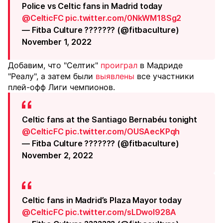
Police vs Celtic fans in Madrid today
@CelticFC
pic.twitter.com/0NkWM18Sg2
— Fitba Culture ??????? (@fitbaculture)
November 1, 2022
Добавим, что "Селтик"
проиграл
в Мадриде
"Реалу", а затем были
выявлены
все участники
плей-офф Лиги чемпионов.
Celtic fans at the Santiago Bernabéu tonight
@CelticFC
pic.twitter.com/OUSAecKPqh
— Fitba Culture ??????? (@fitbaculture)
November 2, 2022
Celtic fans in Madrid’s Plaza Mayor today
@CelticFC
pic.twitter.com/sLDwoI928A