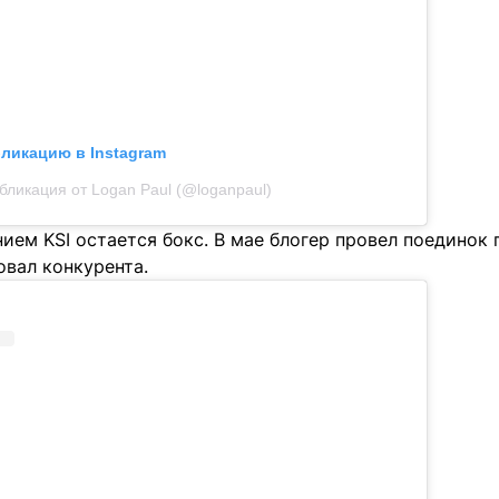
бликацию в Instagram
бликация от Logan Paul (@loganpaul)
ием KSI остается бокс. В мае блогер провел поединок
овал конкурента.