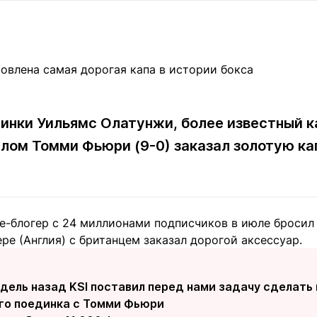
Статьи
округ спорта
Статьи
Полезное
ренды
Блоги
ига
Обзоры
емпионов
Спецпроек
нки Уильямс Олатунжи, более известный ка
ом Томми Фьюри (9-0) заказал золотую ка
Контакты редакции
Вакансии
Реклама
Пресс-центр
e-блогер с 24 миллионами подписчиков в июле бросил 
клама
ре (Англия) с британцем заказал дорогой аксессуар.
+7 (700) 3 888 188
дель назад KSI поставил перед нами задачу сделать 
го поединка с Томми Фьюри