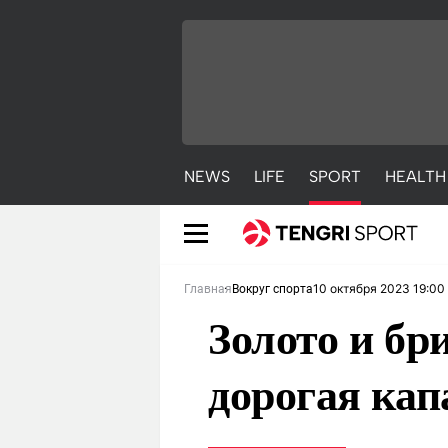
NEWS
LIFE
SPORT
HEALTH
10 октября 2023 19:00
Главная
Вокруг спорта
Золото и бр
дорогая кап
NEWS
LIFE
S
Новости
Красиво
С