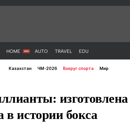
HOME
AUTO
TRAVEL
EDU
Казахстан
ЧМ-2026
Вокруг спорта
Мир
иллианты: изготовлена
а в истории бокса
PORT
HEALTH
HOME
AUTO
Новости
порт
Новости
Новости