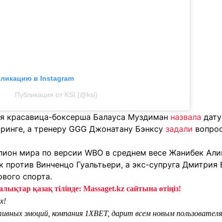
бликацию в Instagram
Публикация от KSI (@ksi)
ая красавица-боксерша Балауса Муздиман
назвала
дату
ринге, а тренеру GGG Джонатану Бэнксу
задали
вопрос
пион мира по версии WBO в среднем весе Жанибек Ал
к против Винченцо Гуальтьери, а экс-супруга Дмитрия
вого спорта.
лықтар қазақ тілінде: Massaget.kz сайтына өтіңіз!
х!
тивных эмоций, компания 1XBET, дарит всем новым пользователя