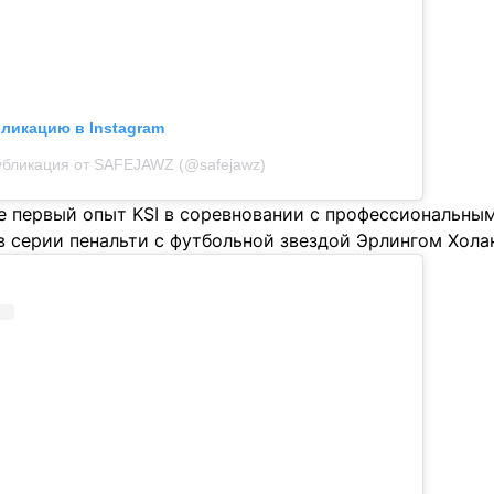
бликацию в Instagram
убликация от SAFEJAWZ (@safejawz)
не первый опыт KSI в соревновании с профессиональны
в серии пенальти с футбольной звездой Эрлингом Хола