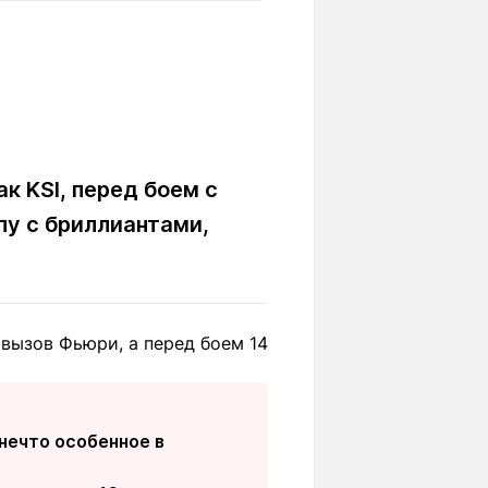
Вокруг света
Образование
Путевые
Учебные
заметки
заведения
Маршруты
ты
Заилийского
Алатау
к KSI, перед боем с
пу с бриллиантами,
Светлая тема
вызов Фьюри, а перед боем 14
Мы в социальных сетях
нечто особенное в