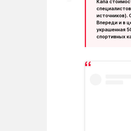
Капа стоимос
специалистов
источников). 
Впереди и в ц
украшенная 5
спортивных ка