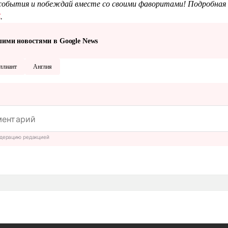
обытия и побеждай вместе со своими фаворитами! Подробная 
Z
.
шими новостями в Google News
ллиант
Англия
дерацию редакцией