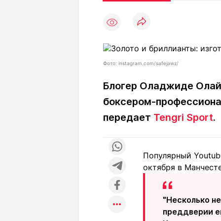
Статьи
Выгодно
В
Погода
Полезно
Т
Спецпроекты
Любопытно
Л
ч
Рейтинги
Гороскопы
Фото: instagram.com/safejawz/
Рецепты
Блогер Оладжиде Олайи
боксером-профессионал
О проекте
передает
Tengri Sport
.
Популярный Youtub
Редакция
Ре
октября в Манчесте
+7 (777) 001 44 99
"Несколько не
преддверии е