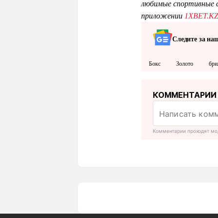
любимые спортивные с
приложении
1XBET.K
Следите за на
Бокс
Золото
бри
КОММЕНТАРИИ
Комментарии проходят мо