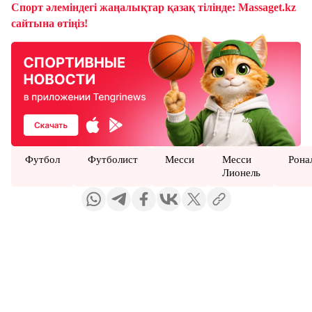
Спорт әлеміндегі жаңалықтар қазақ тілінде: Massaget.kz
сайтына өтіңіз!
Футбол
Футболист
Месси
Месси
Рона
Лионель