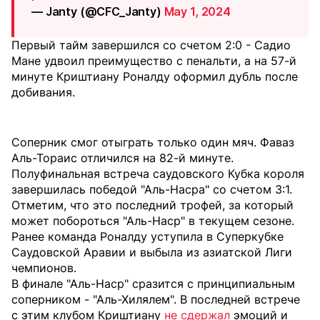
— Janty (@CFC_Janty)
May 1, 2024
Первый тайм завершился со счетом 2:0 - Садио
Мане удвоил преимущество с пенальти, а на 57-й
минуте Криштиану Роналду оформил дубль после
добивания.
Соперник смог отыграть только один мяч. Фаваз
Аль-Тораис отличился на 82-й минуте.
Полуфинальная встреча саудовского Кубка короля
завершилась победой "Аль-Насра" со счетом 3:1.
Отметим, что это последний трофей, за который
может побороться "Аль-Наср" в текущем сезоне.
Ранее команда Роналду уступила в Суперкубке
Саудовской Аравии и выбыла из азиатской Лиги
чемпионов.
В финале "Аль-Наср" сразится с принципиальным
соперником - "Аль-Хилялем". В последней встрече
с этим клубом Криштиану
не сдержал
эмоций и