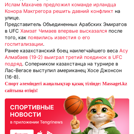
Ислам Махачев предложил команде ирландца
Конора Макгрегора решить давний конфликт
на
улице.
Представитель Объединенных Арабских Эмиратов
в UFC
Хамзат Чимаев впервые высказался
после
того, как
появились известия о его
госпитализации
.
Ранее казахстанский боец наилегчайшего веса
Асу
Алмабаев (19-2) выиграл третий поединок в UFC
подряд
. Соперником казахстанца на турнире в
Лас-Вегасе выступил американец Хосе Джонсон
(16-8).
Спорт әлеміндегі жаңалықтар қазақ тілінде: Massaget.kz
сайтына өтіңіз!