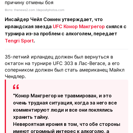
Фото: thenews2.com /depositphotos.com
Инсайдер Чейл Соннен утверждает, что
ирландская звезда
UFC
Конор Макгрегор
снялся с
турнира из-за проблем с алкоголем, передает
Tengri Sport
.
35-летний ирландец должен был вернуться в
октагон на турнире UFC 303 в Лас-Вегасе, а его
соперником должен был стать американец Майкл
Чендлер.
"Конор Макгрегор не травмирован, и это
очень трудная ситуация, когда за него все
комментируют люди и все они поклялись
хранить тайну.
Невероятная ирония в том, что обе стороны
имеют огромный интерес к алкоголю, а