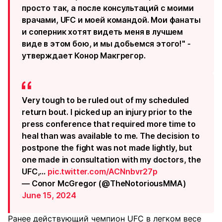
просто так, а после консультаций с моими
врачами, UFC и моей командой. Мои фанаты
и соперник хотят видеть меня в лучшем
виде в этом бою, и мы добьемся этого!" -
утверждает Конор Макгрегор.
Very tough to be ruled out of my scheduled
return bout. I picked up an injury prior to the
press conference that required more time to
heal than was available to me. The decision to
postpone the fight was not made lightly, but
one made in consultation with my doctors, the
UFC,…
pic.twitter.com/ACNnbvr27p
— Conor McGregor (@TheNotoriousMMA)
June 15, 2024
Ранее действующий чемпион UFC в легком весе