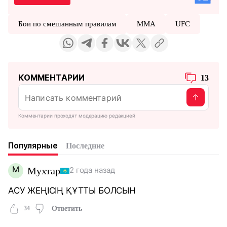
Бои по смешанным правилам
ММА
UFC
КОММЕНТАРИИ
13
Комментарии проходят модерацию редакцией
Популярные
Последние
М
Мухтар
2 года назад
АСУ ЖЕҢІСІҢ ҚҰТТЫ БОЛСЫН
34
Ответить