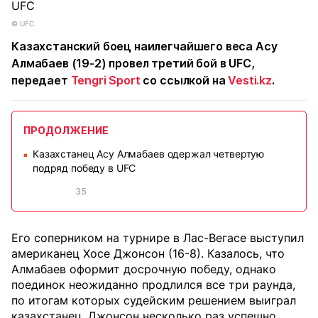
©️ UFC
Казахстанский боец наилегчайшего веса Асу
Алмабаев (19-2) провел третий бой в UFC,
передает
Tengri Sport
со ссылкой на
Vesti.kz
.
ПРОДОЛЖЕНИЕ
Казахстанец Асу Алмабаев одержал четвертую
■
подряд победу в UFC
35
Его соперником на турнире в Лас-Вегасе выступил
американец Хосе Джонсон (16-8). Казалось, что
Алмабаев оформит досрочную победу, однако
поединок неожиданно продлился все три раунда,
по итогам которых судейским решением выиграл
казахстанец. Джонсон несколько раз успешно