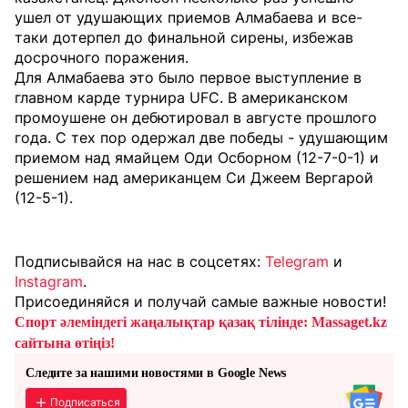
ушел от удушающих приемов Алмабаева и все-
таки дотерпел до финальной сирены, избежав
досрочного поражения.
Для Алмабаева это было первое выступление в
главном карде турнира UFC. В американском
промоушене он дебютировал в августе прошлого
года. С тех пор одержал две победы - удушающим
приемом над ямайцем Оди Осборном (12-7-0-1) и
решением над американцем Си Джеем Вергарой
(12-5-1).
Подписывайся на нас в соцсетях:
Telegram
и
Instagram
.
Присоединяйся и получай самые важные новости!
Спорт әлеміндегі жаңалықтар қазақ тілінде: Massaget.kz
сайтына өтіңіз!
Следите за нашими новостями в Google News
Подписаться