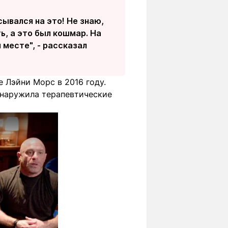
сывался на это! Не знаю,
ь, а это был кошмар. На
 месте", - рассказал
 Лэйни Морс в 2016 году.
обнаружила терапевтические