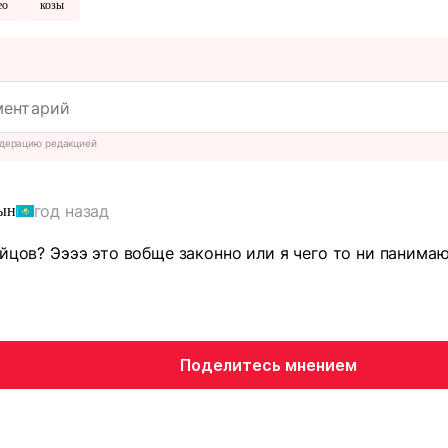
ео
козы
дерацию редакцией
год назад
ын
ойцов? Ээээ это вобще законно или я чего то ни панимаю
Поделитесь мнением