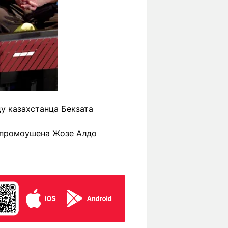
у казахстанца Бекзата
н промоушена Жозе Алдо