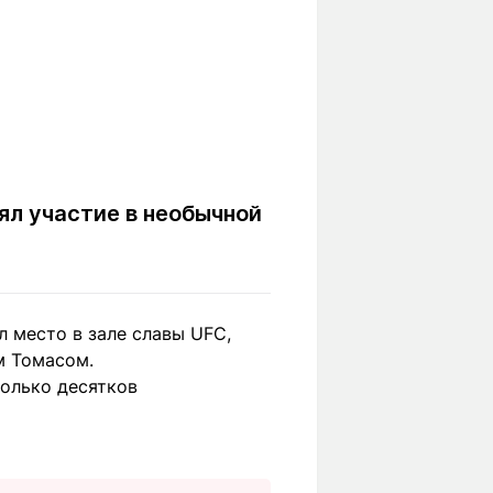
ял участие в необычной
л место в зале славы UFC,
м Томасом.
колько десятков