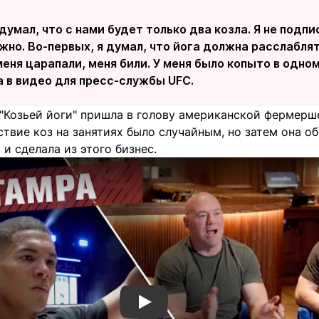
одумал, что с нами будет только два козла. Я не подпи
жно. Во-первых, я думал, что йога должна расслаблят
меня царапали, меня били. У меня было копыто в одном
 в видео для пресс-службы UFC.
"Козьей йоги" пришла в голову американской фермерше
ствие коз на занятиях было случайным, но затем она 
и сделала из этого бизнес.
Смотреть видео YouTube