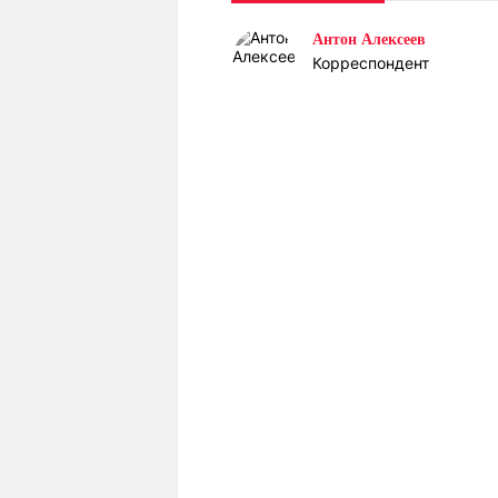
Статьи
Выгодно
В
Антон Алексеев
Погода
Полезно
Т
Корреспондент
Спецпроекты
Любопытно
Л
ч
Рейтинги
Гороскопы
Рецепты
О проекте
Редакция
Ре
+7 (777) 001 44 99