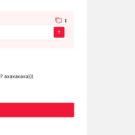
1
? ахахахаха)))