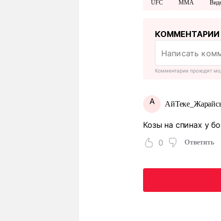
UFC
MMA
Вид
КОММЕНТАРИИ
Комментарии проходят мо
А
АйТеке_Жарайс
Козы на спинах у б
0
Ответить