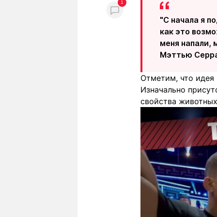
1
"С начала я п
как это возмо
меня напали, 
Мэттью Серра
Отметим, что идея 
Изначально присут
свойства животных 