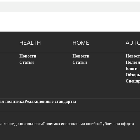
HEALTH
HOME
AUT
Новости
Новости
Новос
Статьи
Статьи
Полезн
Блоги
Обзор
Спецп
ая политика
Редакционные стандарты
ка конфиденциальности
Политика исправления ошибок
Публичная оферта