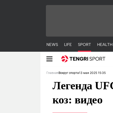
NEWS
LIFE
SPORT
HEALTH
13 мая 2025 15:35
Главная
Вокруг спорта
Легенда UFC
коз: видео
NEWS
LIFE
S
Новости
Красиво
С