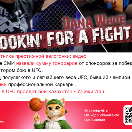
стника престижной велогонки: видео
ие СМИ
назвали сумму гонораров
от спонсоров за побед
втором бою в UFC.
ц полулегкого и легчайшего веса UFC, бывший чемпио
нии
профессиональной карьеры.
 в UFC пройдет бой Казахстан - Узбекистан