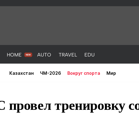
HOME
AUTO
TRAVEL
EDU
Казахстан
ЧМ-2026
Вокруг спорта
Мир
 провел тренировку с
PORT
HEALTH
HOME
AUTO
Новости
порт
Новости
Новости