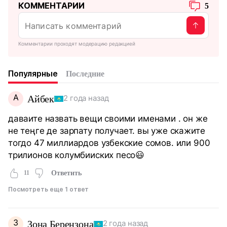
КОММЕНТАРИИ
5
Комментарии проходят модерацию редакцией
Популярные
Последние
А
Айбек
2 года назад
даваите назвать вещи своими именами . он же
не теңге де зарпату получает. вы уже скажите
тогдо 47 миллиардов узбекские сомов. или 900
трилионов колумбииских песо😃
11
Ответить
Посмотреть еще 1 ответ
З
Зона Берензона
2 года назад