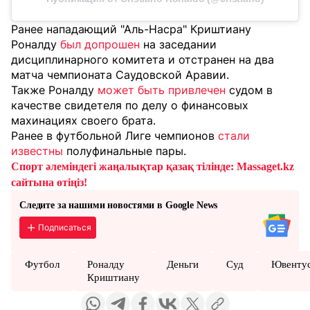
Ранее нападающий "Аль-Насра" Криштиану
Роналду
был допрошен
на заседании
дисциплинарного комитета и отстранен на два
матча чемпионата Саудовской Аравии.
Также Роналду
может быть привлечен
судом в
качестве свидетеля по делу о финансовых
махинациях своего брата.
Ранее в футбольной Лиге чемпионов
стали
известны
полуфинальные пары.
Спорт әлеміндегі жаңалықтар қазақ тілінде: Massaget.kz
сайтына өтіңіз!
Следите за нашими новостями в Google News
Подписаться
Футбол
Роналду
Деньги
Суд
Ювенту
Криштиану