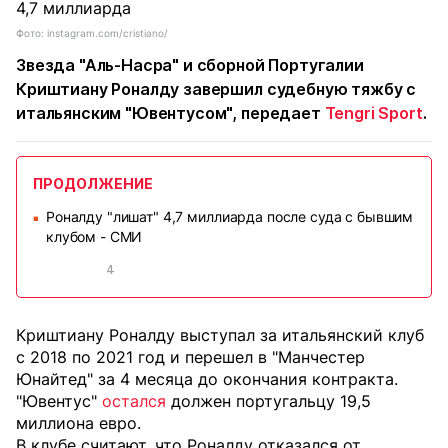
Фото: instagram.com/cristiano/
Звезда "Аль-Насра" и сборной Португалии
Криштиану Роналду завершил судебную тяжбу с
итальянским "Ювентусом", передает
Tengri Sport
.
ПРОДОЛЖЕНИЕ
Роналду "лишат" 4,7 миллиарда после суда с бывшим
■
клубом - СМИ
4
Криштиану Роналду выступал за итальянский клуб
с 2018 по 2021 год и перешел в "Манчестер
Юнайтед" за 4 месяца до окончания контракта.
"Ювентус"
остался
должен португальцу 19,5
миллиона евро.
В клубе считают, что Роналду отказался от