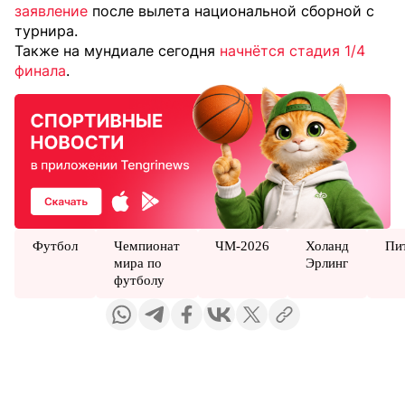
заявление
после вылета национальной сборной с
турнира.
Также на мундиале сегодня
начнётся стадия 1/4
финала
.
Футбол
Чемпионат
ЧМ-2026
Холанд
Пи
мира по
Эрлинг
футболу