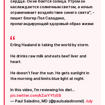
сердце. Он не боится солнца. Утром он
наслаждается солнечным светом, а ночью
ограничивает воздействие синего света", -
пишет блогер Пол Саладино,
пропагандирующий здоровый образ жизни
Erling Haaland is taking the world by storm.
He drinks raw milk and eats beef liver and
heart.
He doesn’t fear the sun. He gets sunlight in
the morning and limits blue light at night.
In this video, I’m reviewing his diet…
pic.twitter.com/kZaiYYfzEB
— Paul Saladino, MD (@paulsaladinomd)
July