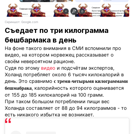
Скриншот: Google.com
Съедает по три килограмма
бешбармака в день
На фоне такого внимания в СМИ вспомнили про
видео, на котором норвежец рассказывает о
своём невероятном рационе.
Судя по этому
видео
и подсчётам экспертов,
Холанд потребляет около 6 тысяч килокалорий в
день. Это сравнимо
с тремя-четырьмя килограммами
, калорийность которого оценивается
бешмабрака
от 155 до 185 килокалорий на 100 грамм.
При таком большом потреблении пищи вес
Холанда составляет от 88 до 94 килограммов - то
есть никакого избытка не возникает.