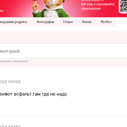
жорджина родригес
Фотографии
Отдых
Интим
Футбол
дерацию редакцией
ода назад
еняют асфальт,там где не надо
ода назад