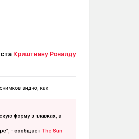
Вокруг света
Образование
Путевые
Учебные
заметки
заведения
Маршруты
ты
Заилийского
Алатау
иста
Криштиану Роналду
Светлая тема
 снимков видно, как
Мы в социальных сетях
кую форму в плавках, а
оре", - сообщает
The Sun
.