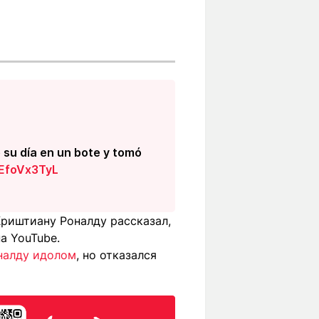
 su día en un bote y tomó
WEfoVx3TyL
Криштиану Роналду рассказал,
а YouTube.
налду идолом
, но отказался