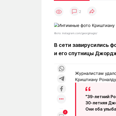
Статьи
Выгодно
В
2
Погода
Полезно
Т
Спецпроекты
Любопытно
Л
ч
Рейтинги
Гороскопы
Фото: instagram.com/georginagio/
Рецепты
В сети завирусились ф
и его спутницы Джорд
О проекте
Журналистам удалос
Криштиану Роналду
Редакция
Ре
+7 (777) 001 44 99
"39-летний Р
30-летняя Дж
Они оба улыба
2