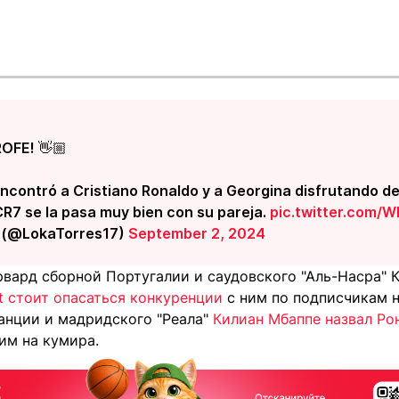
OFE! 👋🏼
ncontró a Cristiano Ronaldo y a Georgina disfrutando de
CR7 se la pasa muy bien con su pareja.
pic.twitter.com/
 (@LokaTorres17)
September 2, 2024
рвард сборной Португалии и саудовского "Аль-Насра" 
t стоит опасаться конкуренции
с ним по подписчикам н
анции и мадридского "Реала"
Килиан Мбаппе назвал Ро
им на кумира.