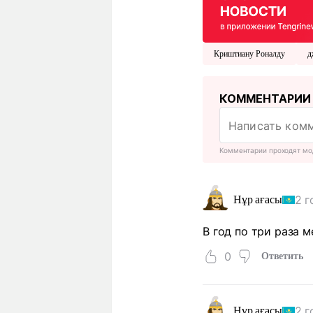
Криштиану Роналду
д
КОММЕНТАРИИ
Комментарии проходят мо
2 г
Нұр ағасы
В год по три раза м
0
Ответить
2 г
Нұр ағасы