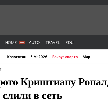
HOME
AUTO
TRAVEL
EDU
Казахстан
ЧМ-2026
Вокруг спорта
Мир
7
ото Криштиану Ронал
слили в сеть
PORT
HEALTH
HOME
AUTO
Новости
порт
Новости
Новости