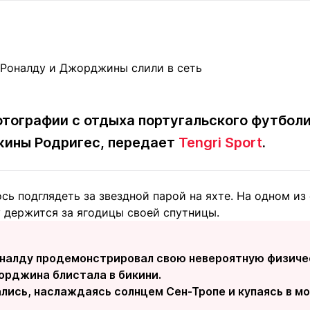
Статьи
округ спорта
Статьи
Полезное
ренды
Блоги
ига
Обзоры
емпионов
Спецпроек
отографии с отдыха португальского футбол
жины Родригес, передает
Tengri Sport
.
Контакты редакции
Вакансии
Реклама
Пресс-центр
ь подглядеть за звездной парой на яхте. На одном из
 держится за ягодицы своей спутницы.
клама
+7 (700) 3 888 188
оналду продемонстрировал свою невероятную физичес
орджина блистала в бикини.
лись, наслаждаясь солнцем Сен-Тропе и купаясь в м