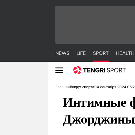
NEWS
LIFE
SPORT
HEALTH
04 сентября 2024 05:2
Главная
Вокруг спорта
Интимные ф
Джорджины 
NEWS
LIFE
S
Новости
Красиво
С