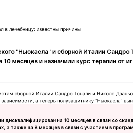
Статьи
округ спорта
Статьи
Полезное
ренды
Блоги
ига
Обзоры
емпионов
Спецпроек
кого "Ньюкасла" и сборной Италии Сандро 
 10 месяцев и назначили курс терапии от и
Контакты редакции
Вакансии
Реклама
Пресс-центр
истам сборной Италии Сандро Тонали и Николо Дзань
клама
й зависимости, а теперь полузащитнику "Ньюкасла" вы
+7 (700) 3 888 188
и дисквалифицирован на 10 месяцев в связи со скан
х, а также на 8 месяцев в связи с участием в прогр