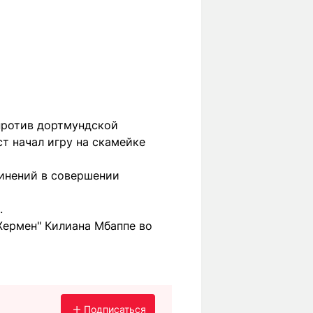
 против дортмундской
ст начал игру на скамейке
инений в совершении
.
Жермен" Килиана Мбаппе во
Подписаться