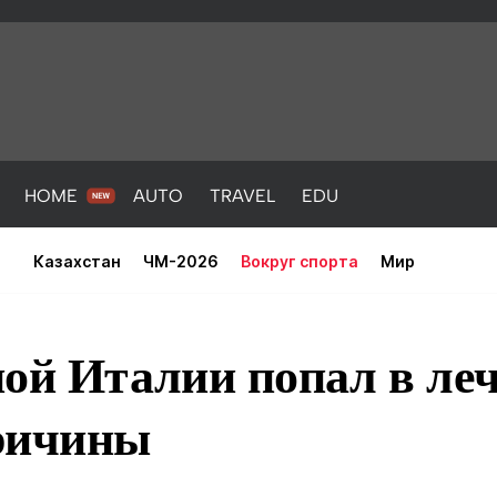
HOME
AUTO
TRAVEL
EDU
Казахстан
ЧМ-2026
Вокруг спорта
Мир
ой Италии попал в ле
ричины
PORT
HEALTH
HOME
AUTO
Новости
порт
Новости
Новости