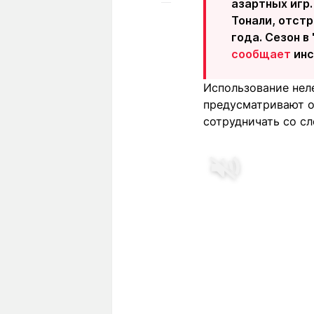
азартных игр.
Тонали, отстр
года. Сезон в
сообщает
инс
Использование нел
предусматривают об
сотрудничать со сл