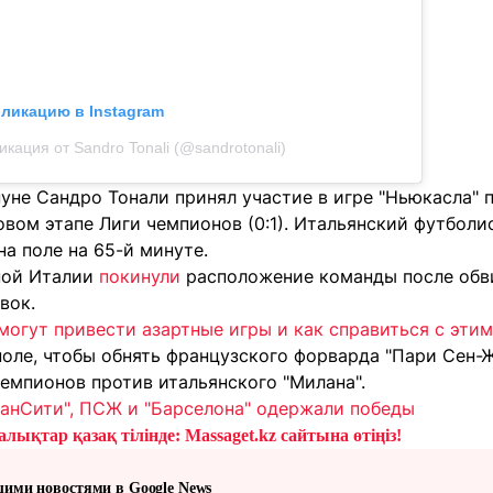
бликацию в Instagram
икация от Sandro Tonali (@sandrotonali)
нуне Сандро Тонали принял участие в игре "Ньюкасла"
овом этапе Лиги чемпионов (0:1). Итальянский футболи
на поле на 65-й минуте.
ной Италии
покинули
расположение команды после обв
вок.
могут привести азартные игры и как справиться с этим
поле, чтобы обнять французского форварда "Пари Сен-
емпионов против итальянского "Милана".
МанСити", ПСЖ и "Барселона" одержали победы
лықтар қазақ тілінде: Massaget.kz сайтына өтіңіз!
шими новостями в Google News