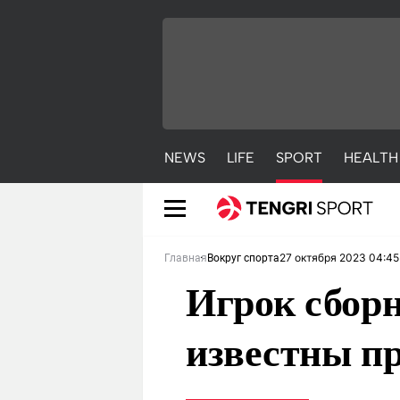
NEWS
LIFE
SPORT
HEALTH
27 октября 2023 04:45
Главная
Вокруг спорта
Игрок сборн
известны п
NEWS
LIFE
S
Новости
Красиво
С