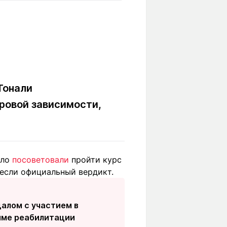
Вокруг света
Образование
Путевые
Учебные
заметки
заведения
Маршруты
ты
Заилийского
Алатау
Тонали
гровой зависимости,
Светлая тема
оло
посоветовали
пройти курс
Мы в социальных сетях
несли официальный вердикт.
далом с участием в
амме реабилитации