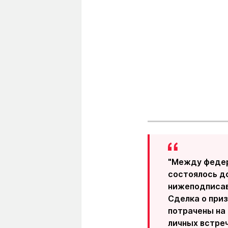
"Между федер
состоялось д
нижеподписав
Сделка о при
потрачены на 
личных встреч