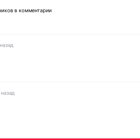
ников в комментарии
 назад
 назад
т