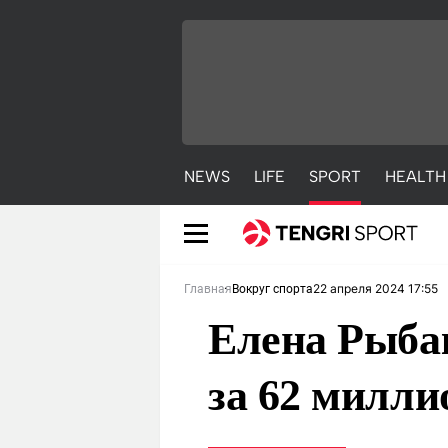
NEWS
LIFE
SPORT
HEALTH
22 апреля 2024 17:55
Главная
Вокруг спорта
Елена Рыбак
за 62 милли
NEWS
LIFE
S
Новости
Красиво
С