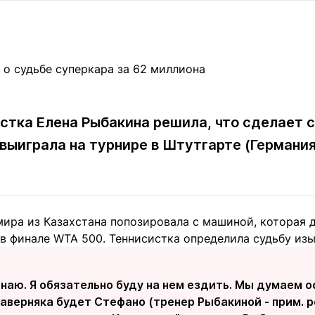
Статьи
округ спорта
Статьи
Полезное
ренды
Блоги
ига
Обзоры
емпионов
Спецпроек
стка Елена Рыбакина решила, что сделает 
выиграла на турнире в Штутгарте (Германи
Контакты редакции
Вакансии
Реклама
Пресс-центр
мира из Казахстана попозировала с машиной, которая 
клама
в финале WTA 500. Теннисистка определила судьбу изы
+7 (700) 3 888 188
 знаю. Я обязательно буду на нем ездить. Мы думаем о
наверняка будет Стефано (тренер Рыбакиной - прим. 