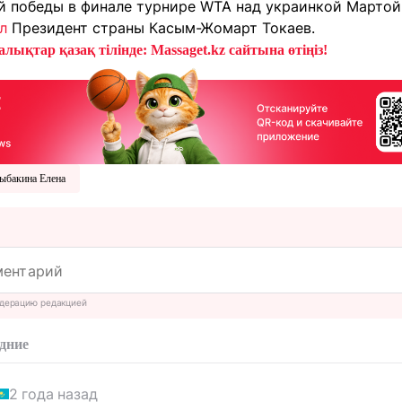
 победы в финале турнире WTA над украинкой Мартой К
л
Президент страны Касым-Жомарт Токаев.
лықтар қазақ тілінде: Massaget.kz сайтына өтіңіз!
ыбакина Елена
дерацию редакцией
дние
2 года назад