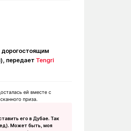
Вокруг света
Образование
Путевые
Учебные
заметки
заведения
Маршруты
ты
Заилийского
Алатау
с дорогостоящим
я), передает
Tengri
Светлая тема
досталась ей вместе с
Мы в социальных сетях
сканного приза.
ставить его в Дубае. Так
ред). Может быть, моя