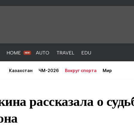
HOME
AUTO
TRAVEL
EDU
Казахстан
ЧМ-2026
Вокруг спорта
Мир
ина рассказала о судь
она
PORT
HEALTH
HOME
AUTO
Новости
порт
Новости
Новости