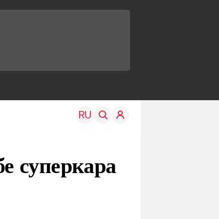
бе суперкара
TRAVEL
EDU
Моя страна
Новости