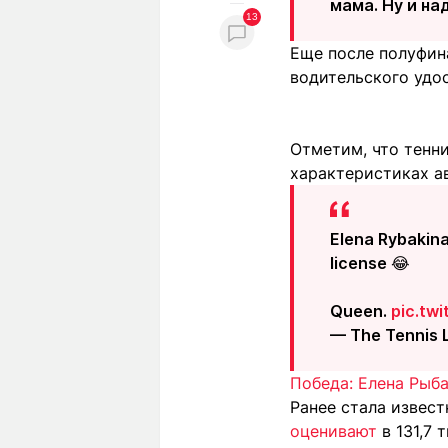
мама. Ну и на
13
Еще после полуфин
водительского удос
Отметим, что тенни
характеристиках а
Elena Rybakina
license 😂
Queen.
pic.tw
— The Tennis 
Победа: Елена Рыб
Ранее стала извес
оценивают
в 131,7 