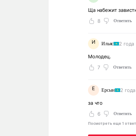
Ща набежит завист
8
Ответить
И
2 года
Ильяс
Молодец.
7
Ответить
Е
2 года
Ерсын
за что
6
Ответить
Посмотреть еще 1 отве