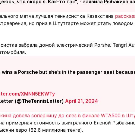
деюсь, что скоро я. Как-то так", - заявила Рыбакина 
ального матча лучшая теннисистка Казахстана
рассказ
товерения, но приз в Штутгарте может стать поводом 
систка забрала домой электрический Porshe. Tengri A
втомобиля.
 wins a Porsche but she’s in the passenger seat becaus
itter.com/XMNN5EKWTy
Letter (@TheTennisLetter)
April 21, 2024
акина довела соперницу до слез в финале WTA500 в Шт
тна примерная стоимость выигранного Еленой Рыбакин
тысячи евро (62,6 миллиона тенге).