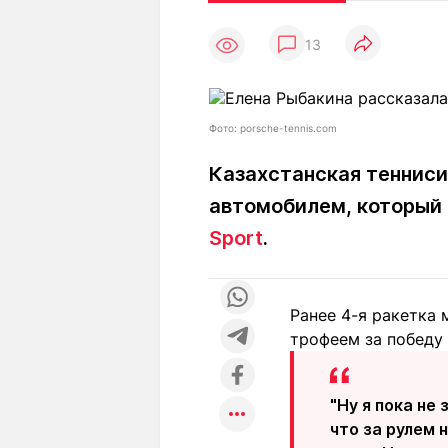
Статьи
Выгодно
В
13
Погода
Полезно
Т
Спецпроекты
Любопытно
Л
ч
Рейтинги
Гороскопы
Фото: porsche-tennis.com
Рецепты
Казахстанская тенниси
автомобилем, который 
О проекте
Sport
.
Ранее 4-я ракетка 
Редакция
Ре
трофеем за победу 
+7 (777) 001 44 99
"Ну я пока не
что за рулем 