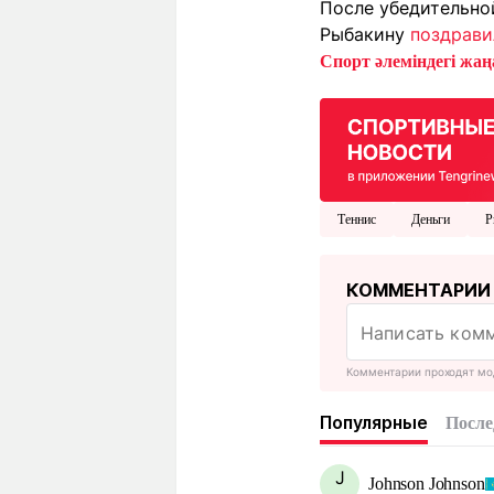
После убедительной
Рыбакину
поздрави
Спорт әлеміндегі жаңа
Теннис
Деньги
Р
КОММЕНТАРИИ
Комментарии проходят мо
Популярные
После
J
Johnson Johnson