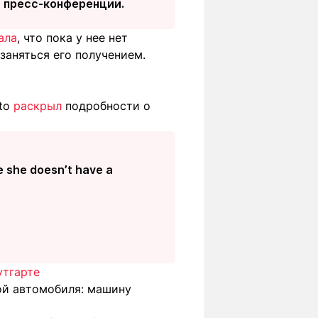
на пресс-конференции.
ала
, что пока у нее нет
заняться его получением.
uto
раскрыл
подробности о
e she doesn’t have a
утгарте
ой автомобиля: машину