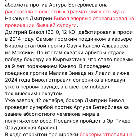
абсолюта против Артура Бетербиева она
рассказала о секретных травмах бывшего мужа
.
Накануне Дмитрий
Бивол впервые отреагировал на
провокации бывшей супруги
.
Дмитрий Бивол (23-0, 12 КО) дебютировал в профи
в 2014 году. Самым громким поединком в карьере
Бивола стал бой против Сауля Канело Альвареса
из Мексики. По итогам схватки арбитры отдали
победу боксеру из Кыргызстана, что стало первым
за 9 лет поражением Канело. В последнем
поединке против Малика Зинада из Ливии в июне
2024 года Бивол отправил соперника в нокдаун
уже в первом раунде, а в шестом победил
техническим нокаутом.
Уже завтра, 12 октября, боксер Дмитрий Бивол
проведет супербой против Артура Бетербиева за
звание абсолютного чемпиона мира в
полутяжелом весе. Поединок пройдет в Эр-Рияде
(Саудовская Аравия).
В ходе открытой тренировки
боксеры ответили на